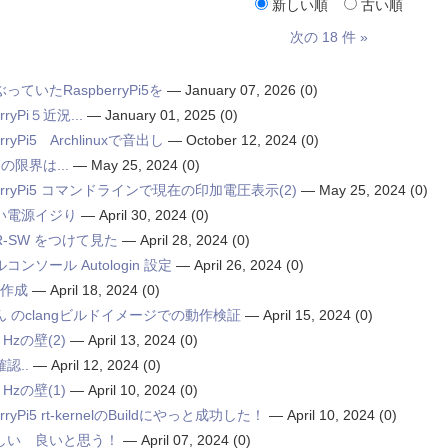
新しい順
古い順
次の 18 件 »
っていたRaspberryPi5を
—
January 07, 2026
(0)
rryPi５近況...
—
January 01, 2025
(0)
rryPi5 Archlinuxで音出し
—
October 12, 2024
(0)
7の限界は...
—
May 25, 2024
(0)
berryPi5 コマンドラインで現在の印加電圧表示(2)
—
May 25, 2024
(0)
い電源イジり
—
April 30, 2024
(0)
R-SW をつけて見た
—
April 28, 2024
(0)
コンソール Autologin 設定
—
April 26, 2024
(0)
の作成
—
April 18, 2024
(0)
 のclangビルドイメージでの動作検証
—
April 15, 2024
(0)
 Hzの壁(2)
—
April 13, 2024
(0)
認..
—
April 12, 2024
(0)
 Hzの壁(1)
—
April 10, 2024
(0)
erryPi5 rt-kernelのBuildにやっと成功した！
—
April 10, 2024
(0)
しい 良いと思う！
—
April 07, 2024
(0)