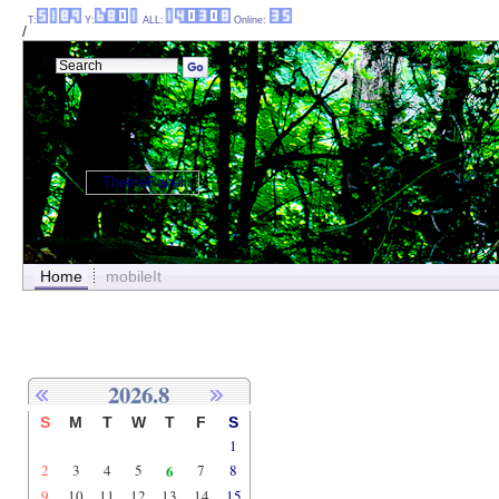
T:
Y:
ALL:
Online:
/
ThemePanel
Home
mobileIt
2026.8
S
M
T
W
T
F
S
1
2
3
4
5
6
7
8
9
10
11
12
13
14
15