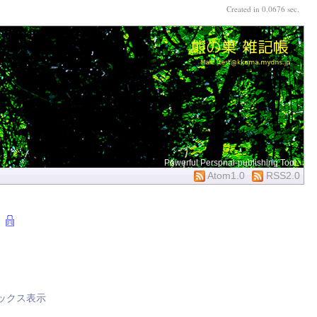
Created in 0.0676 sec.
Powerful Perspnal-publishing Tool
Atom1.0
RSS2.0
]
ックス表示