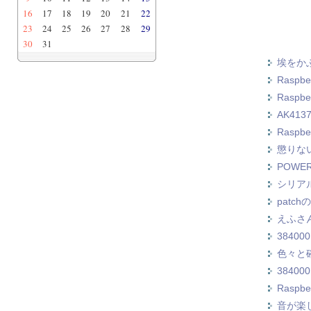
16
17
18
19
20
21
22
23
24
25
26
27
28
29
30
31
埃をかぶ
Raspbe
Raspbe
AK413
Rasp
懲りな
POWE
シリアル
patch
えふさん
384000
色々と確
384000
Raspb
音が楽