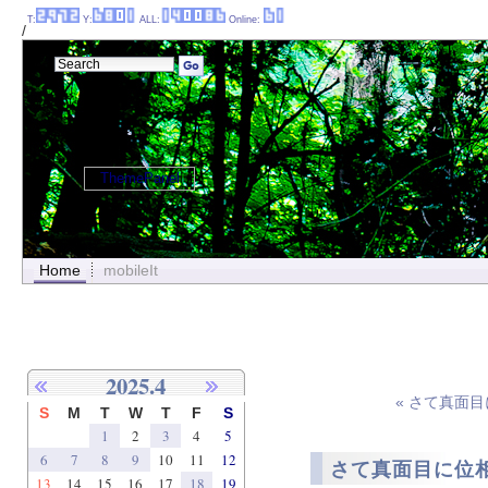
T:
Y:
ALL:
Online:
/
ThemePanel
Home
mobileIt
2025.4
« さて真面目
S
M
T
W
T
F
S
1
2
3
4
5
6
7
8
9
10
11
12
さて真面目に位相
13
14
15
16
17
18
19