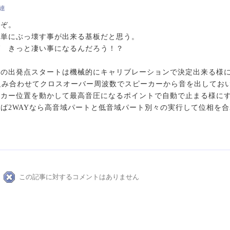
関連
いぞ。
簡単にぶっ壊す事が出来る基板だと思う。
ば きっと凄い事になるんだろう！？
の出発点スタートは機械的にキャリブレーションで決定出来る様にな
組み合わせてクロスオーバー周波数でスピーカーから音を出してお
ーカー位置を動かして最高音圧になるポイントで自動で止まる様に
ば2WAYなら高音域パートと低音域パート別々の実行して位相を
この記事に対するコメントはありません