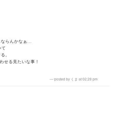
らんかなぁ...
いて
する。
合わせる見たいな事！
— posted by くま at 02:28 pm