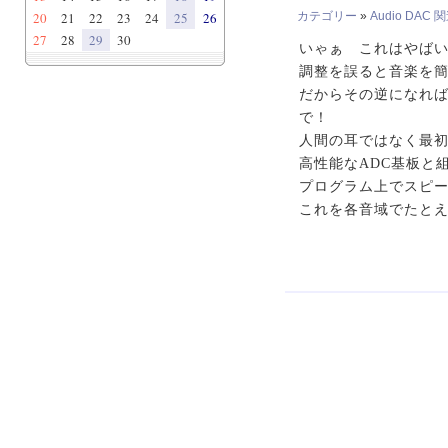
20
21
22
23
24
25
26
カテゴリー
»
Audio DAC 
27
28
29
30
いゃぁ これはやば
調整を誤ると音楽を
だからその逆になれ
で！
人間の耳ではなく最初
高性能なADC基板と
プログラム上でスピ
これを各音域でたとえ