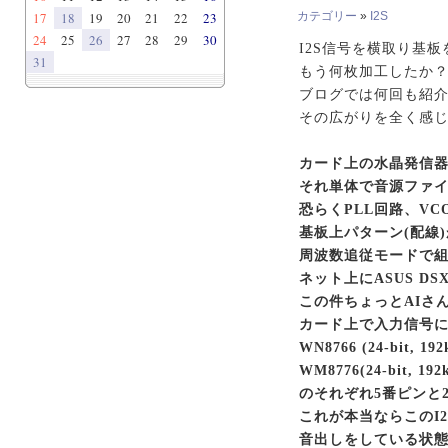
17
18
19
20
21
22
23
カテゴリー
»
I2S
24
25
26
27
28
29
30
I2S信号を横取り基
31
もう何枚加工したか
ブログでは何回も紹介
その広がりを全く感じ
カード上の水晶発信器の
それ単体で音源ファ
恐らくPLL回路、VC
基板上パターン(配線)
周波数追従モードで
ネット上にASUS D
この件ちょっとAIさ
カード上で入力信号
WN8766 (24-bit, 19
WM8776(24-bit, 192k
のそれぞれ5番ピンと
これが本当ならこのI2
音出しをしている状