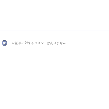
科学的根拠 塩 海鮮 放火 くまのプーさん シー・ジンピン ライ
科学的根拠 塩 海鮮 放火 くまのプーさん シー・ジンピン ライ
この記事に対するコメントはありません