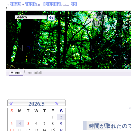
T:
Y:
ALL:
Online:
/
ThemePanel
Home
mobileIt
2026.5
S
M
T
W
T
F
S
1
2
3
4
5
6
7
8
9
時間が取れたの
10
11
12
13
14
15
16