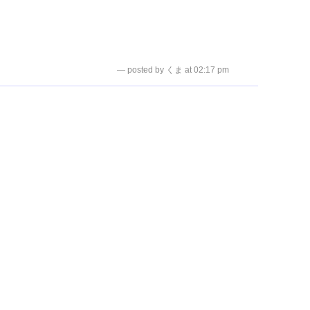
ダイハン ...
ダイハン ...
— posted by くま at 02:17 pm