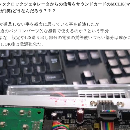
超低ジッタクロックジェネレータからの信号をサウンドカードのMCLK
が(笑)どうなんだろう？？？
)が普及しない事を残念に思っている事を前述したが
普通のパソコンパーツ的な感覚で使えるのか？という部分
だよな 設定やI2S送り出し部分の電源の質等使いづらい部分は確か
しOK後は電源強化だ。