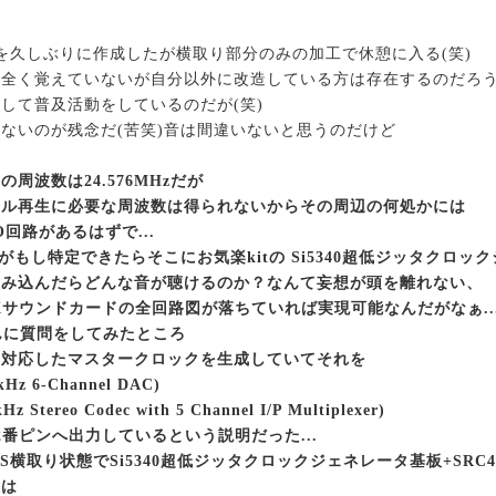
板を久しぶりに作成したが横取り部分のみの加工で休憩に入る(笑)
？全く覚えていないが自分以外に改造している方は存在するのだろ
して普及活動をしているのだが(笑)
ないのが残念だ(苦笑)音は間違いないと思うのだけど
周波数は24.576MHzだが
イル再生に必要な周波数は得られないからその周辺の何処かには
O回路があるはずで...
がもし特定できたらそこにお気楽kitの Si5340超低ジッタクロッ
組み込んだらどんな音が聴けるのか？なんて妄想が頭を離れない、
SXサウンドカードの全回路図が落ちていれば実現可能なんだがなぁ...
んに質問をしてみたところ
に対応したマスタークロックを生成していてそれを
2kHz 6-Channel DAC)
Hz Stereo Codec with 5 Channel I/P Multiplexer)
2番ピンへ出力しているという説明だった...
S横取り状態でSi5340超低ジッタクロックジェネレータ基板+SRC4
態は