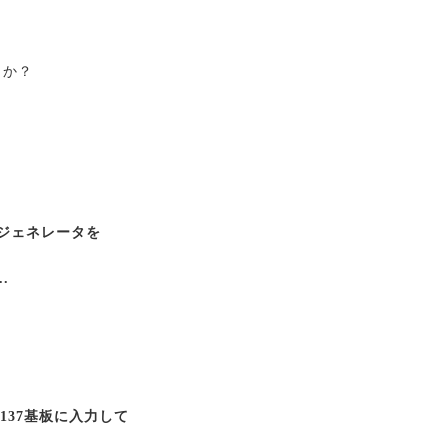
うか？
クジェネレータを
.
137基板に入力して