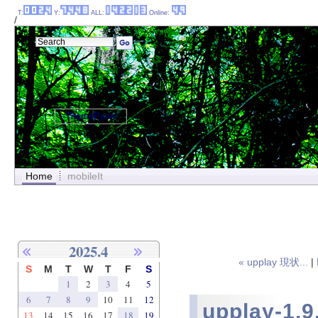
T:
Y:
ALL:
Online:
/
ThemePanel
Home
mobileIt
2025.4
« upplay 現状...
|
S
M
T
W
T
F
S
1
2
3
4
5
6
7
8
9
10
11
12
upplay-1
13
14
15
16
17
18
19