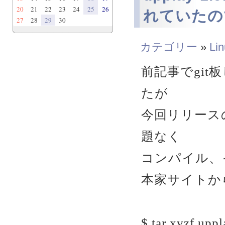
20
21
22
23
24
25
26
れていたの
27
28
29
30
カテゴリー
»
Li
前記事でgi
たが
今回リリースの u
題なく
コンパイル、
本家サイトか
$ tar xvzf uppl