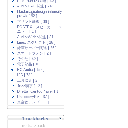
PinkFaun-i2s関連 [ 30 ]
Audio DAC 関連 [ 218 ]
blackmagicdesign intensity
pro 4k [ 62 ]
プリント基板 [ 36 ]
FOSTEX スピーカー ユ
ニット [ 1 ]
Audio&Video関連 [ 31 ]
Linux スクリプト [ 19 ]
録画サーバー関連 [ 25 ]
スマートフォン [ 2 ]
その他 [ 59 ]
電子部品 [ 10 ]
PC-Audio [ 157 ]
I2S [ 78 ]
工具収集 [ 2 ]
Jazz喫茶 [ 12 ]
Diretta+GentooPlayer [ 1 ]
RaspberryPi5 [ 37 ]
真空管アンプ [ 11 ]
Trackbacks
no trackback