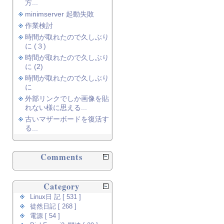
方...
minimserver 起動失敗
作業検討
時間が取れたので久しぶり
に (３)
時間が取れたので久しぶり
に (2)
時間が取れたので久しぶり
に
外部リンクでしか画像を貼
れない様に思える...
古いマザーボードを復活す
る...
Comments
Category
Linux日 記 [ 531 ]
徒然日記 [ 268 ]
電源 [ 54 ]