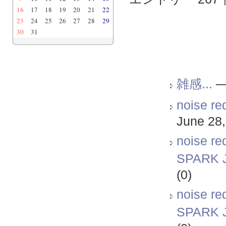
16
17
18
19
20
21
22
23
24
25
26
27
28
29
30
31
雑感...
noise r
June 28
noise 
SPARK 
(0)
noise 
SPARK 