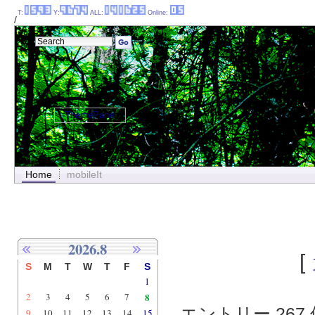
T:
Y:
ALL:
Online:
/
ThemePanel
Home
mobileIt
2026.8
[
S
M
T
W
T
F
S
1
2
3
4
5
6
7
8
エントリー 267 
9
10
11
12
13
14
15