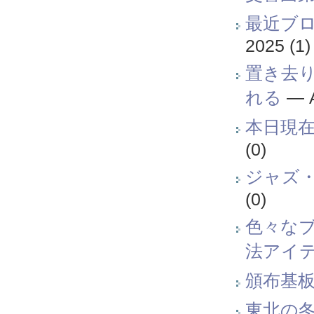
最近ブ
2025
(1)
置き去り
れる
—
本日現在
(0)
ジャズ
(0)
色々なブ
法アイ
頒布基板考
東北の