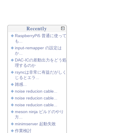
Recently
RaspberryPi5 普通に使って
も...
input-remapper の設定は
か...
DAC-ICの差動出力をどう処
理するのか
rsyncは非常に有益だがしく
じるとエラ...
雑感...
noise reducion cable...
noise reducion cable...
noise reducion cable...
meson ninja ビルドのやり
方...
minimserver 起動失敗
作業検討