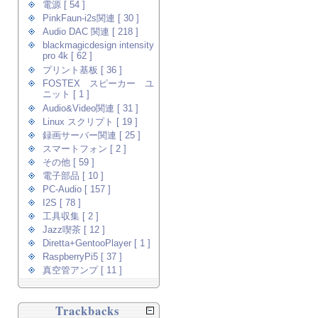
電源 [ 54 ]
PinkFaun-i2s関連 [ 30 ]
Audio DAC 関連 [ 218 ]
blackmagicdesign intensity
pro 4k [ 62 ]
プリント基板 [ 36 ]
FOSTEX スピーカー ユ
ニット [ 1 ]
Audio&Video関連 [ 31 ]
Linux スクリプト [ 19 ]
録画サーバー関連 [ 25 ]
スマートフォン [ 2 ]
その他 [ 59 ]
電子部品 [ 10 ]
PC-Audio [ 157 ]
I2S [ 78 ]
工具収集 [ 2 ]
Jazz喫茶 [ 12 ]
Diretta+GentooPlayer [ 1 ]
RaspberryPi5 [ 37 ]
真空管アンプ [ 11 ]
Trackbacks