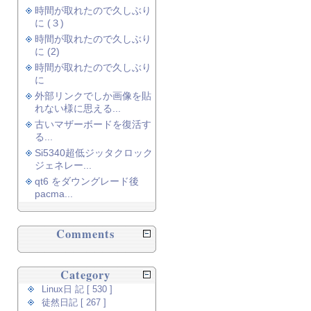
時間が取れたので久しぶり
に (３)
時間が取れたので久しぶり
に (2)
時間が取れたので久しぶり
に
外部リンクでしか画像を貼
れない様に思える...
古いマザーボードを復活す
る...
Si5340超低ジッタクロック
ジェネレー...
qt6 をダウングレード後
pacma...
Comments
Category
Linux日 記 [ 530 ]
徒然日記 [ 267 ]