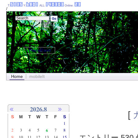
T:
Y:
ALL:
Online:
/
ThemePanel
Home
mobileIt
2026.8
[
S
M
T
W
T
F
S
1
2
3
4
5
6
7
8
エントリー 530 
9
10
11
12
13
14
15