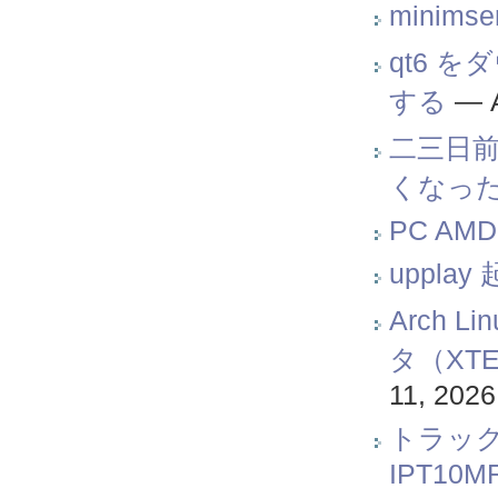
minims
qt6 を
する
—
二三日前に
くなった.
PC AMD
uppla
Arch
タ（XT
11, 2026
トラックボ
IPT10M