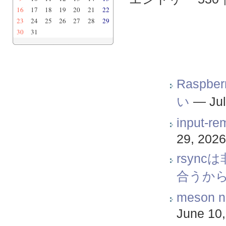
16
17
18
19
20
21
22
23
24
25
26
27
28
29
30
31
Raspb
い
—
Ju
input
29, 2026
rsyn
合うから(
meson 
June 10