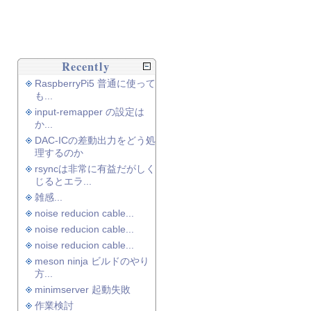
Recently
RaspberryPi5 普通に使って
も...
input-remapper の設定は
か...
DAC-ICの差動出力をどう処
理するのか
rsyncは非常に有益だがしく
じるとエラ...
雑感...
noise reducion cable...
noise reducion cable...
noise reducion cable...
meson ninja ビルドのやり
方...
minimserver 起動失敗
作業検討