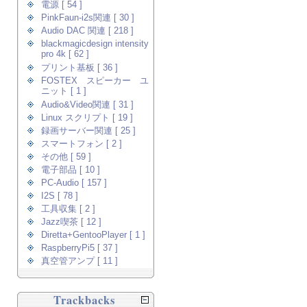
電源 [ 54 ]
PinkFaun-i2s関連 [ 30 ]
Audio DAC 関連 [ 218 ]
blackmagicdesign intensity
pro 4k [ 62 ]
プリント基板 [ 36 ]
FOSTEX スピーカー ユ
ニット [ 1 ]
Audio&Video関連 [ 31 ]
Linux スクリプト [ 19 ]
録画サーバー関連 [ 25 ]
スマートフォン [ 2 ]
その他 [ 59 ]
電子部品 [ 10 ]
PC-Audio [ 157 ]
I2S [ 78 ]
工具収集 [ 2 ]
Jazz喫茶 [ 12 ]
Diretta+GentooPlayer [ 1 ]
RaspberryPi5 [ 37 ]
真空管アンプ [ 11 ]
Trackbacks