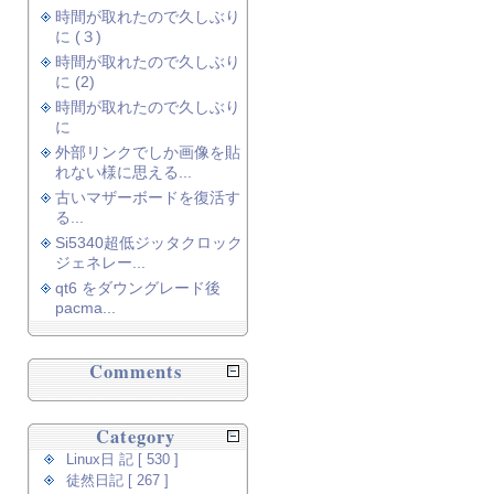
時間が取れたので久しぶり
に (３)
時間が取れたので久しぶり
に (2)
時間が取れたので久しぶり
に
外部リンクでしか画像を貼
れない様に思える...
古いマザーボードを復活す
る...
Si5340超低ジッタクロック
ジェネレー...
qt6 をダウングレード後
pacma...
Comments
Category
Linux日 記 [ 530 ]
徒然日記 [ 267 ]