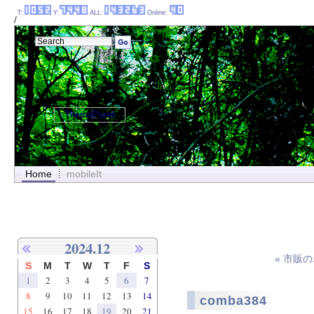
T:
Y:
ALL:
Online:
/
ThemePanel
Home
mobileIt
2024.12
« 市販
S
M
T
W
T
F
S
1
2
3
4
5
6
7
8
9
10
11
12
13
14
comba384
15
16
17
18
19
20
21