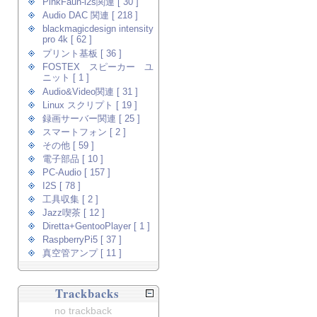
PinkFaun-i2s関連 [ 30 ]
Audio DAC 関連 [ 218 ]
blackmagicdesign intensity
pro 4k [ 62 ]
プリント基板 [ 36 ]
FOSTEX スピーカー ユ
ニット [ 1 ]
Audio&Video関連 [ 31 ]
Linux スクリプト [ 19 ]
録画サーバー関連 [ 25 ]
スマートフォン [ 2 ]
その他 [ 59 ]
電子部品 [ 10 ]
PC-Audio [ 157 ]
I2S [ 78 ]
工具収集 [ 2 ]
Jazz喫茶 [ 12 ]
Diretta+GentooPlayer [ 1 ]
RaspberryPi5 [ 37 ]
真空管アンプ [ 11 ]
Trackbacks
no trackback