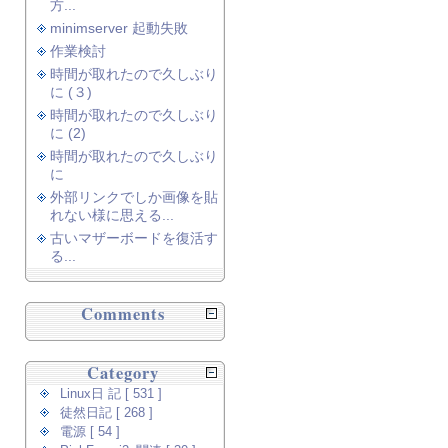
方...
minimserver 起動失敗
作業検討
時間が取れたので久しぶり
に (３)
時間が取れたので久しぶり
に (2)
時間が取れたので久しぶり
に
外部リンクでしか画像を貼
れない様に思える...
古いマザーボードを復活す
る...
Comments
Category
Linux日 記 [ 531 ]
徒然日記 [ 268 ]
電源 [ 54 ]