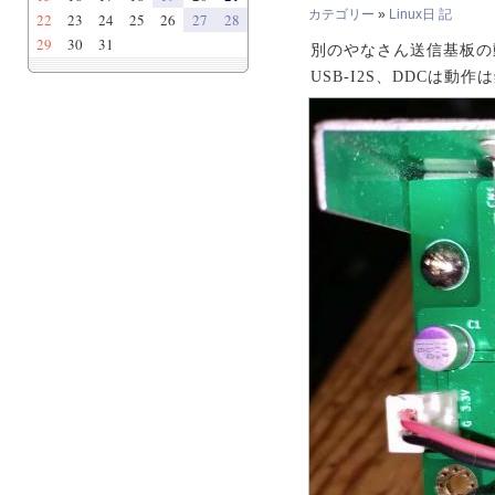
カテゴリー
»
Linux日 記
22
23
24
25
26
27
28
29
30
31
別のやなさん送信基板の
USB-I2S、DDCは動作