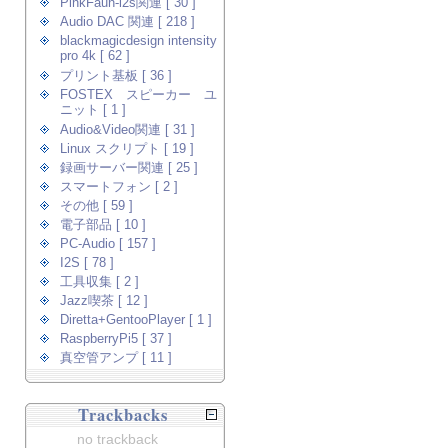
PinkFaun-i2s関連 [ 30 ]
Audio DAC 関連 [ 218 ]
blackmagicdesign intensity
pro 4k [ 62 ]
プリント基板 [ 36 ]
FOSTEX スピーカー ユ
ニット [ 1 ]
Audio&Video関連 [ 31 ]
Linux スクリプト [ 19 ]
録画サーバー関連 [ 25 ]
スマートフォン [ 2 ]
その他 [ 59 ]
電子部品 [ 10 ]
PC-Audio [ 157 ]
I2S [ 78 ]
工具収集 [ 2 ]
Jazz喫茶 [ 12 ]
Diretta+GentooPlayer [ 1 ]
RaspberryPi5 [ 37 ]
真空管アンプ [ 11 ]
Trackbacks
no trackback