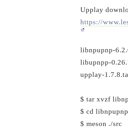
Upplay downl
https://www.l
libnpupnp-6.2.
libupnpp-0.26.
upplay-1.7.8.ta
$ tar xvzf libn
$ cd libnpupnp
$ meson ./src