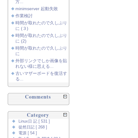
方...
minimserver 起動失敗
作業検討
時間が取れたので久しぶり
に (３)
時間が取れたので久しぶり
に (2)
時間が取れたので久しぶり
に
外部リンクでしか画像を貼
れない様に思える...
古いマザーボードを復活す
る...
Comments
Category
Linux日 記 [ 531 ]
徒然日記 [ 268 ]
電源 [ 54 ]