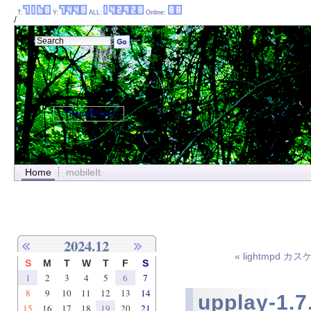
T:
Y:
ALL:
Online:
/
ThemePanel
Home
mobileIt
2024.12
« lightmpd 
S
M
T
W
T
F
S
1
2
3
4
5
6
7
8
9
10
11
12
13
14
upplay-1.7
15
16
17
18
19
20
21