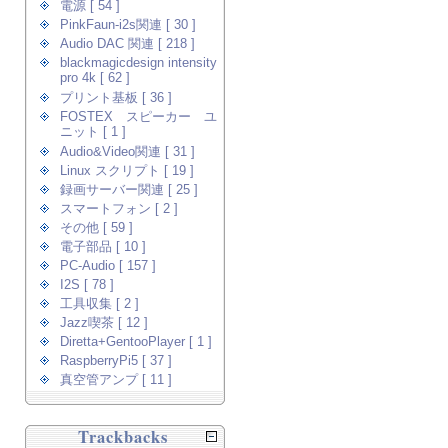
電源 [ 54 ]
PinkFaun-i2s関連 [ 30 ]
Audio DAC 関連 [ 218 ]
blackmagicdesign intensity
pro 4k [ 62 ]
プリント基板 [ 36 ]
FOSTEX スピーカー ユ
ニット [ 1 ]
Audio&Video関連 [ 31 ]
Linux スクリプト [ 19 ]
録画サーバー関連 [ 25 ]
スマートフォン [ 2 ]
その他 [ 59 ]
電子部品 [ 10 ]
PC-Audio [ 157 ]
I2S [ 78 ]
工具収集 [ 2 ]
Jazz喫茶 [ 12 ]
Diretta+GentooPlayer [ 1 ]
RaspberryPi5 [ 37 ]
真空管アンプ [ 11 ]
Trackbacks