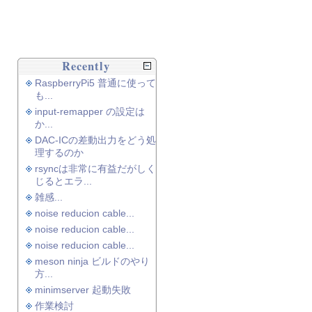
Recently
RaspberryPi5 普通に使って
も...
input-remapper の設定は
か...
DAC-ICの差動出力をどう処
理するのか
rsyncは非常に有益だがしく
じるとエラ...
雑感...
noise reducion cable...
noise reducion cable...
noise reducion cable...
meson ninja ビルドのやり
方...
minimserver 起動失敗
作業検討