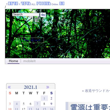
T:
Y:
ALL:
Online:
/
ThemePanel
Home
mobileIt
2021.1
« 改造サウンドカ
S
M
T
W
T
F
S
1
2
3
4
5
6
7
8
9
電源は重要だ
10
11
12
13
14
15
16