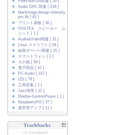
PinkFaun-i2s関連 [ 30 ]
Audio DAC 関連 [ 218 ]
blackmagicdesign intensity
pro 4k [ 62 ]
プリント基板 [ 36 ]
FOSTEX スピーカー ユ
ニット [ 1 ]
Audio&Video関連 [ 31 ]
Linux スクリプト [ 19 ]
録画サーバー関連 [ 25 ]
スマートフォン [ 2 ]
その他 [ 59 ]
電子部品 [ 10 ]
PC-Audio [ 157 ]
I2S [ 78 ]
工具収集 [ 2 ]
Jazz喫茶 [ 12 ]
Diretta+GentooPlayer [ 1 ]
RaspberryPi5 [ 37 ]
真空管アンプ [ 11 ]
Trackbacks
no trackback