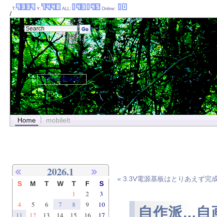
T:
Y:
ALL:
Online:
/
ThemePanel
Home
mobileIt
2026.1
« 3.3V電源基板はとりあえず完
S
M
T
W
T
F
S
1
2
3
4
5
6
7
8
9
10
自作派..
11
12
13
14
15
16
17