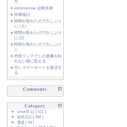
方...
minimserver 起動失敗
作業検討
時間が取れたので久しぶり
に (３)
時間が取れたので久しぶり
に (2)
時間が取れたので久しぶり
に
外部リンクでしか画像を貼
れない様に思える...
古いマザーボードを復活す
る...
Comments
Category
Linux日 記 [ 531 ]
徒然日記 [ 268 ]
電源 [ 54 ]