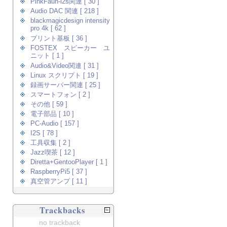
PinkFaun-i2s関連 [ 30 ]
Audio DAC 関連 [ 218 ]
blackmagicdesign intensity
pro 4k [ 62 ]
プリント基板 [ 36 ]
FOSTEX スピーカー ユ
ニット [ 1 ]
Audio&Video関連 [ 31 ]
Linux スクリプト [ 19 ]
録画サーバー関連 [ 25 ]
スマートフォン [ 2 ]
その他 [ 59 ]
電子部品 [ 10 ]
PC-Audio [ 157 ]
I2S [ 78 ]
工具収集 [ 2 ]
Jazz喫茶 [ 12 ]
Diretta+GentooPlayer [ 1 ]
RaspberryPi5 [ 37 ]
真空管アンプ [ 11 ]
Trackbacks
no trackback