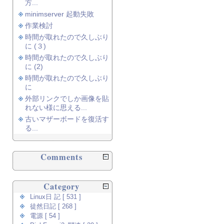
方...
minimserver 起動失敗
作業検討
時間が取れたので久しぶり
に (３)
時間が取れたので久しぶり
に (2)
時間が取れたので久しぶり
に
外部リンクでしか画像を貼
れない様に思える...
古いマザーボードを復活す
る...
Comments
Category
Linux日 記 [ 531 ]
徒然日記 [ 268 ]
電源 [ 54 ]