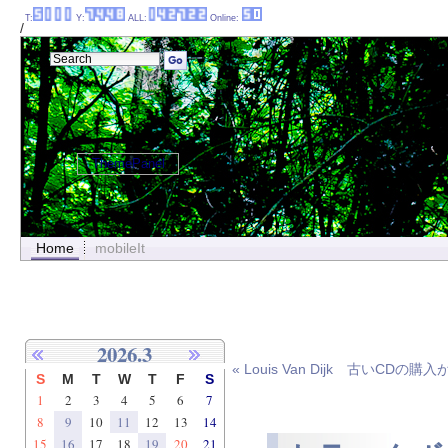
T:
Y:
ALL:
Online:
/
ThemePanel
Home
mobileIt
2026.3
« Louis Van Dijk 古いCDの購入
S
M
T
W
T
F
S
1
2
3
4
5
6
7
8
9
10
11
12
13
14
15
16
17
18
19
20
21