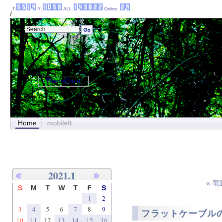
T:
Y:
ALL:
Online:
/
ThemePanel
Home
mobileIt
2021.1
« 
S
M
T
W
T
F
S
1
2
3
4
5
6
7
8
9
フラットケーブルの罠
10
11
12
13
14
15
16