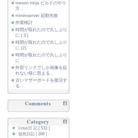
meson ninja ビルドのやり
方...
minimserver 起動失敗
作業検討
時間が取れたので久しぶり
に (３)
時間が取れたので久しぶり
に (2)
時間が取れたので久しぶり
に
外部リンクでしか画像を貼
れない様に思える...
古いマザーボードを復活す
る...
Comments
Category
Linux日 記 [ 531 ]
徒然日記 [ 268 ]