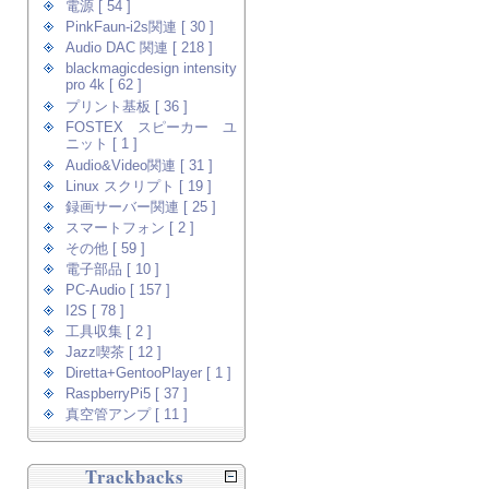
電源 [ 54 ]
PinkFaun-i2s関連 [ 30 ]
Audio DAC 関連 [ 218 ]
blackmagicdesign intensity
pro 4k [ 62 ]
プリント基板 [ 36 ]
FOSTEX スピーカー ユ
ニット [ 1 ]
Audio&Video関連 [ 31 ]
Linux スクリプト [ 19 ]
録画サーバー関連 [ 25 ]
スマートフォン [ 2 ]
その他 [ 59 ]
電子部品 [ 10 ]
PC-Audio [ 157 ]
I2S [ 78 ]
工具収集 [ 2 ]
Jazz喫茶 [ 12 ]
Diretta+GentooPlayer [ 1 ]
RaspberryPi5 [ 37 ]
真空管アンプ [ 11 ]
Trackbacks