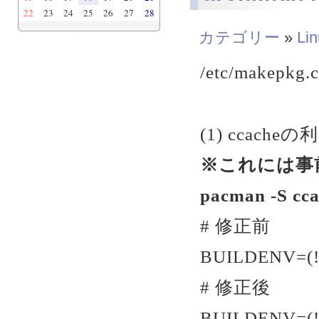
22
23
24
25
26
27
28
カテゴリー
»
Li
/etc/makepk
(1) ccach
※これには事前
pacman -S cca
# 修正前
BUILDENV=(!di
# 修正後
BUILDENV=(!di