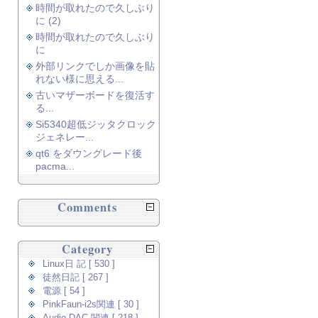
時間が取れたので久しぶり
に (2)
時間が取れたので久しぶり
に
外部リンクでしか画像を貼
れない様に思える...
古いマザーボードを復活す
る...
Si5340超低ジッタクロック
ジェネレー...
qt6 をダウングレード後
pacma...
Comments
Category
Linux日 記 [ 530 ]
徒然日記 [ 267 ]
電源 [ 54 ]
PinkFaun-i2s関連 [ 30 ]