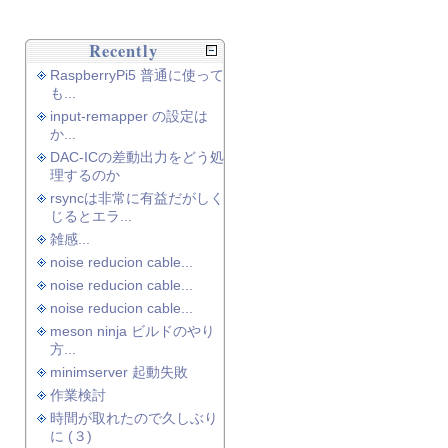
Recently
RaspberryPi5 普通に使って
も...
input-remapper の設定は
か...
DAC-ICの差動出力をどう処
理するのか
rsyncは非常に有益だがしく
じるとエラ...
雑感...
noise reducion cable...
noise reducion cable...
noise reducion cable...
meson ninja ビルドのやり
方...
minimserver 起動失敗
作業検討
時間が取れたので久しぶり
に (３)