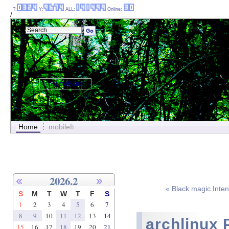
T:
Y:
ALL:
Online:
/
ThemePanel
Home
mobileIt
2026.2
« Black magic Inten
S
M
T
W
T
F
S
1
2
3
4
5
6
7
8
9
10
11
12
13
14
archlinu
15
16
17
18
19
20
21