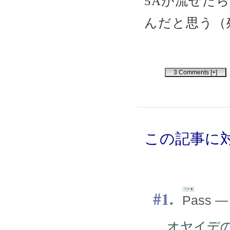
5Aが流せた
んだと思う（
3 Comments [+]
この記事に対
1.
Pass — 
オヤイデ