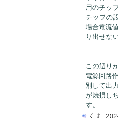
用のチップ
チップの
場合電流
り出せな
この辺り
電源回路作
別して出
が焼損し
す。
くま 2024/