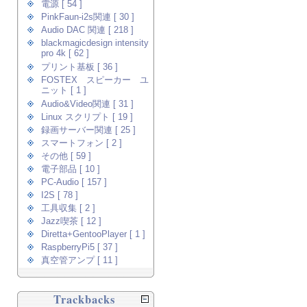
電源 [ 54 ]
PinkFaun-i2s関連 [ 30 ]
Audio DAC 関連 [ 218 ]
blackmagicdesign intensity
pro 4k [ 62 ]
プリント基板 [ 36 ]
FOSTEX スピーカー ユ
ニット [ 1 ]
Audio&Video関連 [ 31 ]
Linux スクリプト [ 19 ]
録画サーバー関連 [ 25 ]
スマートフォン [ 2 ]
その他 [ 59 ]
電子部品 [ 10 ]
PC-Audio [ 157 ]
I2S [ 78 ]
工具収集 [ 2 ]
Jazz喫茶 [ 12 ]
Diretta+GentooPlayer [ 1 ]
RaspberryPi5 [ 37 ]
真空管アンプ [ 11 ]
Trackbacks