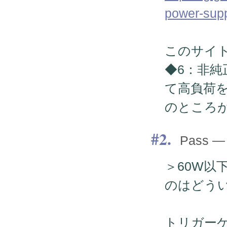
power-supp
このサイ
◆6：非純
て高負荷
のところ
2.
Pass — 
＞60W以
のはどう
トリガーケ