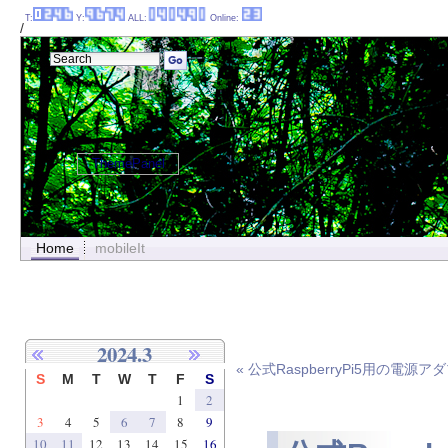
T:
Y:
ALL:
Online:
/
ThemePanel
Home
mobileIt
2024.3
« 公式RaspberryPi5用の電源
S
M
T
W
T
F
S
1
2
3
4
5
6
7
8
9
10
11
12
13
14
15
16