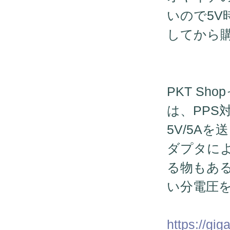
いので5V
してから
PKT S
は、PPS
5V/5A
ダプタに
る物もあ
い分電圧
https://gi