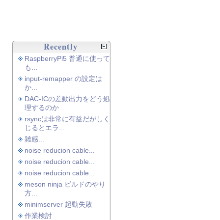
Recently
RaspberryPi5 普通に使って
も...
input-remapper の設定は
か...
DAC-ICの差動出力をどう処
理するのか
rsyncは非常に有益だがしく
じるとエラ...
雑感...
noise reducion cable...
noise reducion cable...
noise reducion cable...
meson ninja ビルドのやり
方...
minimserver 起動失敗
作業検討