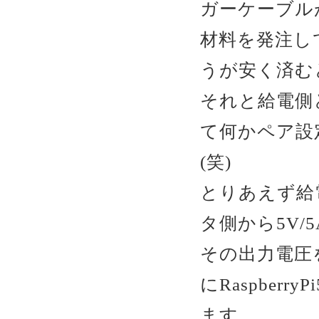
ガーケーブル
材料を発注し
うが安く済む
それと給電側
て何かペア設
(笑)
とりあえず給電
タ側から5V/
その出力電圧
にRaspber
ます。