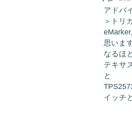
アドバ
＞トリ
eMar
思いま
なるほ
テキサス
と
TPS2
イッチ