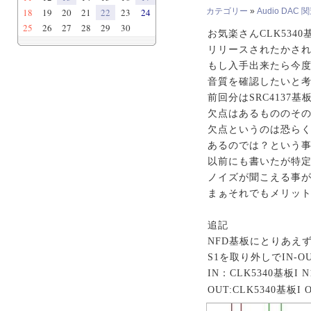
18
19
20
21
22
23
24
カテゴリー
»
Audio DAC 
25
26
27
28
29
30
お気楽さんCLK534
リリースされたかされ
もし入手出来たら今度
音質を確認したいと
前回分はSRC4137
欠点はあるもののそ
欠点というのは恐らく
あるのでは？という
以前にも書いたが特
ノイズが聞こえる事
まぁそれでもメリッ
追記
NFD基板にとりあえ
S1を取り外しでIN-
IN：CLK5340基板I N
OUT:CLK5340基板I 