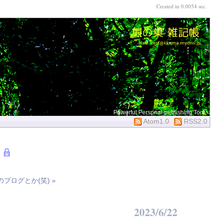
Created in 0.0054 sec.
Powerful Perspnal-publishing Tool
Atom1.0
RSS2.0
のブログとか(笑) »
2023/6/22