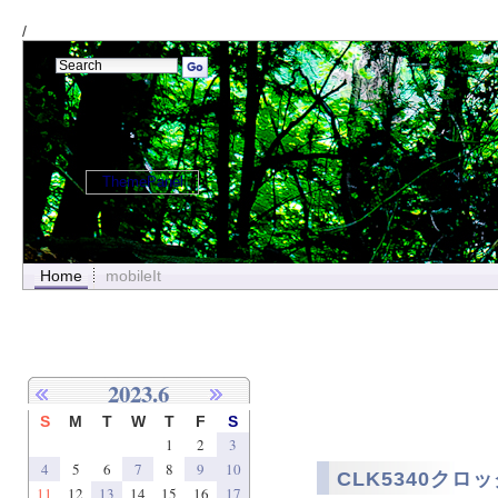
/
ThemePanel
Home
mobileIt
2023.6
S
M
T
W
T
F
S
1
2
3
4
5
6
7
8
9
10
CLK5340クロ
11
12
13
14
15
16
17