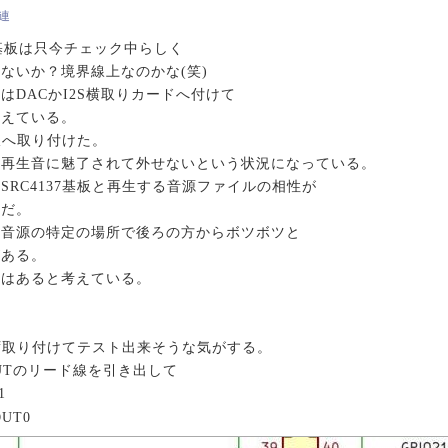
関連
0基板は只今チェック中らしく
ないか？境界線上なのかな(笑)
はDACかI2S横取りカードへ付けて
考えている。
基板へ取り付けた。
の再生音に魅了されて外せないという状況になっている。
SRC4137基板と再生する音源ファイルの相性が
事だ。
定音源の特定の場所で後ろの方からボツボツと
がある。
トはあると考えている。
ず取り付けてテスト出来そうな気がする。
OUTのリード線を引き出して
1
OUT0