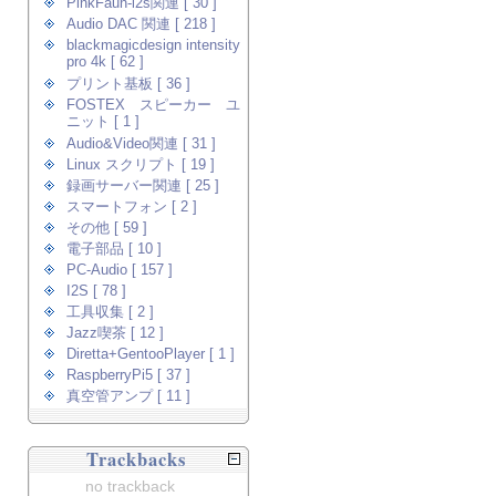
PinkFaun-i2s関連 [ 30 ]
Audio DAC 関連 [ 218 ]
blackmagicdesign intensity
pro 4k [ 62 ]
プリント基板 [ 36 ]
FOSTEX スピーカー ユ
ニット [ 1 ]
Audio&Video関連 [ 31 ]
Linux スクリプト [ 19 ]
録画サーバー関連 [ 25 ]
スマートフォン [ 2 ]
その他 [ 59 ]
電子部品 [ 10 ]
PC-Audio [ 157 ]
I2S [ 78 ]
工具収集 [ 2 ]
Jazz喫茶 [ 12 ]
Diretta+GentooPlayer [ 1 ]
RaspberryPi5 [ 37 ]
真空管アンプ [ 11 ]
Trackbacks
no trackback