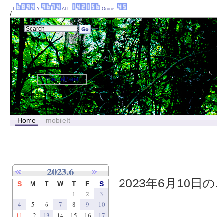
T:
Y:
ALL:
Online:
/
ThemePanel
Home
mobileIt
2023.6
2023年6月10日の
S
M
T
W
T
F
S
1
2
3
4
5
6
7
8
9
10
11
12
13
14
15
16
17