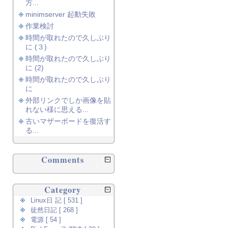
方...
minimserver 起動失敗
作業検討
時間が取れたので久しぶり
に (３)
時間が取れたので久しぶり
に (2)
時間が取れたので久しぶり
に
外部リンクでしか画像を貼
れない様に思える...
古いマザーボードを復活す
る...
Comments
Category
Linux日 記 [ 531 ]
徒然日記 [ 268 ]
電源 [ 54 ]