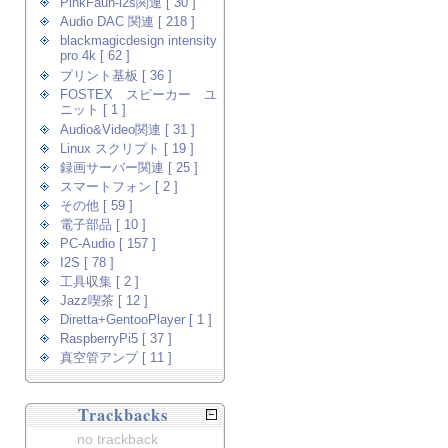
PinkFaun-i2s関連 [ 30 ]
Audio DAC 関連 [ 218 ]
blackmagicdesign intensity
pro 4k [ 62 ]
プリント基板 [ 36 ]
FOSTEX スピーカー ユ
ニット [ 1 ]
Audio&Video関連 [ 31 ]
Linux スクリプト [ 19 ]
録画サーバー関連 [ 25 ]
スマートフォン [ 2 ]
その他 [ 59 ]
電子部品 [ 10 ]
PC-Audio [ 157 ]
I2S [ 78 ]
工具収集 [ 2 ]
Jazz喫茶 [ 12 ]
Diretta+GentooPlayer [ 1 ]
RaspberryPi5 [ 37 ]
真空管アンプ [ 11 ]
Trackbacks
no trackback