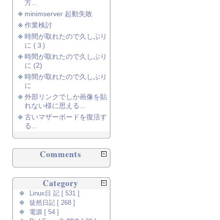
方...
minimserver 起動失敗
作業検討
時間が取れたので久しぶり
に (３)
時間が取れたので久しぶり
に (2)
時間が取れたので久しぶり
に
外部リンクでしか画像を貼
れない様に思える...
古いマザーボードを復活す
る...
Comments
Category
Linux日 記 [ 531 ]
徒然日記 [ 268 ]
電源 [ 54 ]