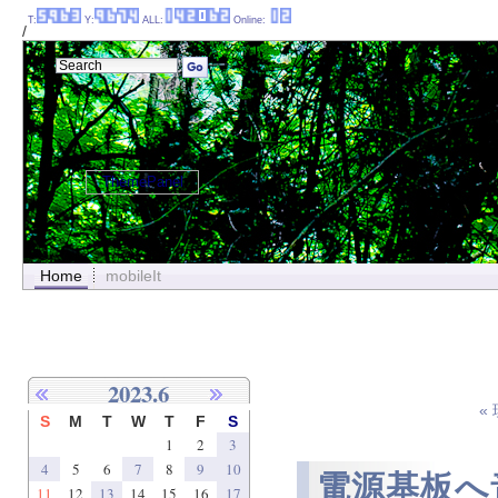
T:
Y:
ALL:
Online:
/
ThemePanel
Home
mobileIt
2023.6
«
S
M
T
W
T
F
S
1
2
3
4
5
6
7
8
9
10
電源基板へ
11
12
13
14
15
16
17