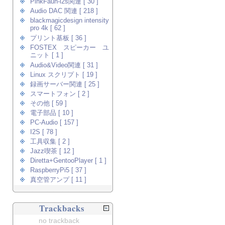
PinkFaun-i2s関連 [ 30 ]
Audio DAC 関連 [ 218 ]
blackmagicdesign intensity
pro 4k [ 62 ]
プリント基板 [ 36 ]
FOSTEX スピーカー ユ
ニット [ 1 ]
Audio&Video関連 [ 31 ]
Linux スクリプト [ 19 ]
録画サーバー関連 [ 25 ]
スマートフォン [ 2 ]
その他 [ 59 ]
電子部品 [ 10 ]
PC-Audio [ 157 ]
I2S [ 78 ]
工具収集 [ 2 ]
Jazz喫茶 [ 12 ]
Diretta+GentooPlayer [ 1 ]
RaspberryPi5 [ 37 ]
真空管アンプ [ 11 ]
Trackbacks
no trackback