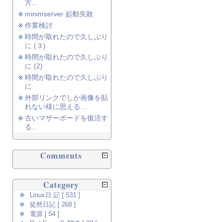
方...
minimserver 起動失敗
作業検討
時間が取れたので久しぶり
に (３)
時間が取れたので久しぶり
に (2)
時間が取れたので久しぶり
に
外部リンクでしか画像を貼
れない様に思える...
古いマザーボードを復活す
る...
Comments
Category
Linux日 記 [ 531 ]
徒然日記 [ 268 ]
電源 [ 54 ]