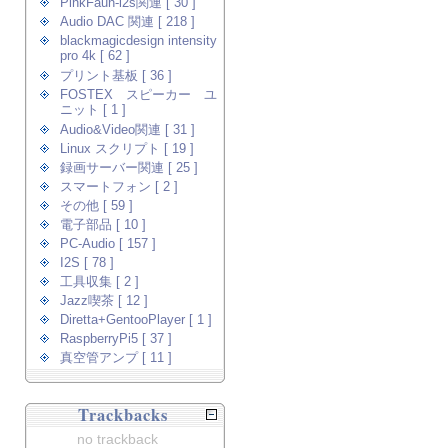
PinkFaun-i2s関連 [ 30 ]
Audio DAC 関連 [ 218 ]
blackmagicdesign intensity
pro 4k [ 62 ]
プリント基板 [ 36 ]
FOSTEX スピーカー ユ
ニット [ 1 ]
Audio&Video関連 [ 31 ]
Linux スクリプト [ 19 ]
録画サーバー関連 [ 25 ]
スマートフォン [ 2 ]
その他 [ 59 ]
電子部品 [ 10 ]
PC-Audio [ 157 ]
I2S [ 78 ]
工具収集 [ 2 ]
Jazz喫茶 [ 12 ]
Diretta+GentooPlayer [ 1 ]
RaspberryPi5 [ 37 ]
真空管アンプ [ 11 ]
Trackbacks
no trackback