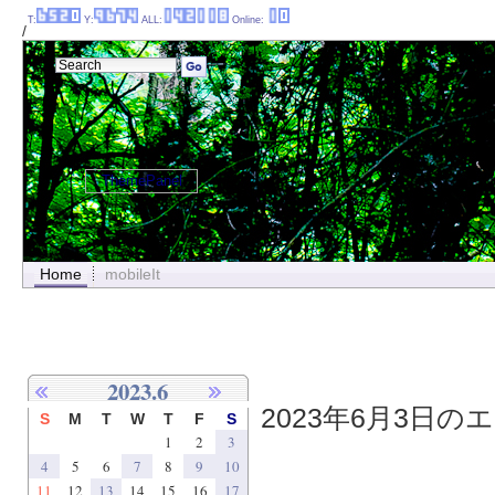
T:
Y:
ALL:
Online:
/
ThemePanel
Home
mobileIt
2023.6
2023年6月3日のエ
S
M
T
W
T
F
S
1
2
3
4
5
6
7
8
9
10
11
12
13
14
15
16
17