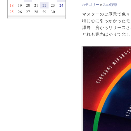
18
19
20
21
22
23
24
カテゴリー
»
Jazz喫茶
25
26
27
28
29
30
マスターのご厚意で色々
特に心に引っかかったモ
澤野工房からリリースさ
どれも完売ばかりで悲し