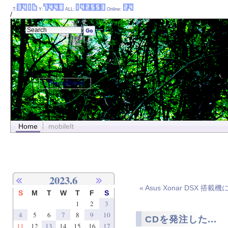
T:
Y:
ALL:
Online:
/
ThemePanel
Home
mobileIt
2023.6
« Asus Xonar DSX 搭載機に
S
M
T
W
T
F
S
1
2
3
4
5
6
7
8
9
10
CDを発注した...
11
12
13
14
15
16
17