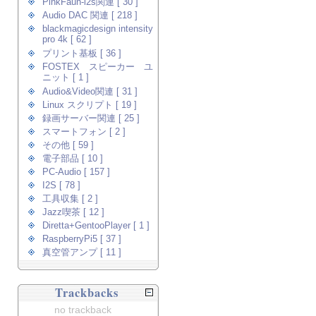
PinkFaun-i2s関連 [ 30 ]
Audio DAC 関連 [ 218 ]
blackmagicdesign intensity
pro 4k [ 62 ]
プリント基板 [ 36 ]
FOSTEX スピーカー ユ
ニット [ 1 ]
Audio&Video関連 [ 31 ]
Linux スクリプト [ 19 ]
録画サーバー関連 [ 25 ]
スマートフォン [ 2 ]
その他 [ 59 ]
電子部品 [ 10 ]
PC-Audio [ 157 ]
I2S [ 78 ]
工具収集 [ 2 ]
Jazz喫茶 [ 12 ]
Diretta+GentooPlayer [ 1 ]
RaspberryPi5 [ 37 ]
真空管アンプ [ 11 ]
Trackbacks
no trackback