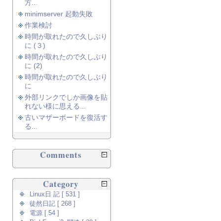
方...
minimserver 起動失敗
作業検討
時間が取れたので久しぶり
に (３)
時間が取れたので久しぶり
に (2)
時間が取れたので久しぶり
に
外部リンクでしか画像を貼
れない様に思える...
古いマザーボードを復活す
る...
Comments
Category
Linux日 記 [ 531 ]
徒然日記 [ 268 ]
電源 [ 54 ]