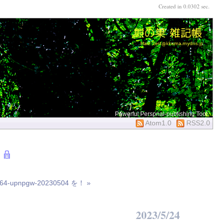
Created in 0.0302 sec.
Powerful Perspnal-publishing Tool
Atom1.0
RSS2.0
64-upnpgw-20230504 を！ »
2023/5/24