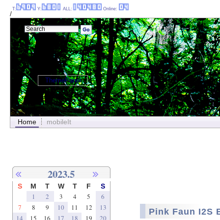
T:
Y:
ALL:
Online:
/
ThemePanel
Home
mobileIt
2023.5
S
M
T
W
T
F
S
1
2
3
4
5
6
7
8
9
10
11
12
13
Pink Faun I
14
15
16
17
18
19
20