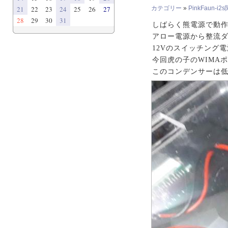
21
22
23
24
25
26
27
カテゴリー
»
PinkFaun-i2
28
29
30
31
しばらく熊電源で動
アロー電源から整流
12Vのスイッチング電
今回虎の子のWIMA
このコンデンサーは