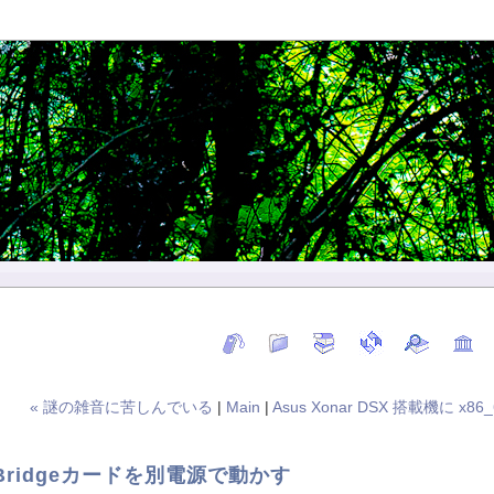
« 謎の雑音に苦しんでいる
|
Main
|
Asus Xonar DSX 搭載機に x86_
2S Bridgeカードを別電源で動かす