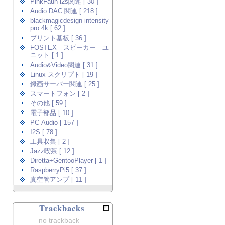
PinkFaun-i2s関連 [ 30 ]
Audio DAC 関連 [ 218 ]
blackmagicdesign intensity
pro 4k [ 62 ]
プリント基板 [ 36 ]
FOSTEX スピーカー ユ
ニット [ 1 ]
Audio&Video関連 [ 31 ]
Linux スクリプト [ 19 ]
録画サーバー関連 [ 25 ]
スマートフォン [ 2 ]
その他 [ 59 ]
電子部品 [ 10 ]
PC-Audio [ 157 ]
I2S [ 78 ]
工具収集 [ 2 ]
Jazz喫茶 [ 12 ]
Diretta+GentooPlayer [ 1 ]
RaspberryPi5 [ 37 ]
真空管アンプ [ 11 ]
Trackbacks
no trackback