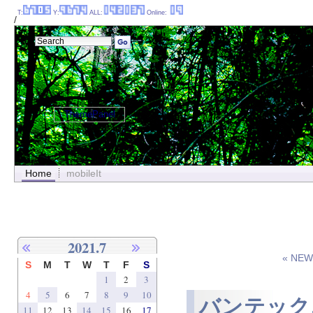
T:
Y:
ALL:
Online:
/
ThemePanel
Home
mobileIt
2021.7
« NE
S
M
T
W
T
F
S
1
2
3
4
5
6
7
8
9
10
バンテック
11
12
13
14
15
16
17