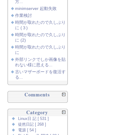
方...
minimserver 起動失敗
作業検討
時間が取れたので久しぶり
に (３)
時間が取れたので久しぶり
に (2)
時間が取れたので久しぶり
に
外部リンクでしか画像を貼
れない様に思える...
古いマザーボードを復活す
る...
Comments
Category
Linux日 記 [ 531 ]
徒然日記 [ 268 ]
電源 [ 54 ]