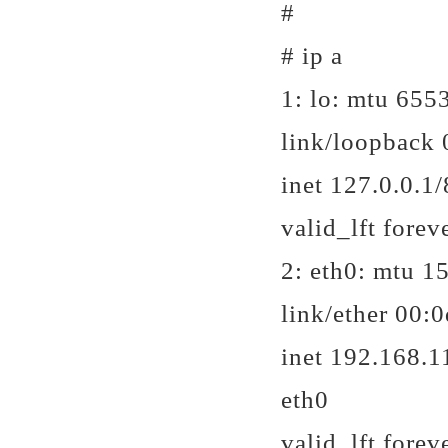
#
# ip a
1: lo:
mtu 6553
link/loopback 
inet 127.0.0.1/
valid_lft forev
2: eth0:
mtu 15
link/ether 00:0d
inet 192.168.1
eth0
valid_lft forev