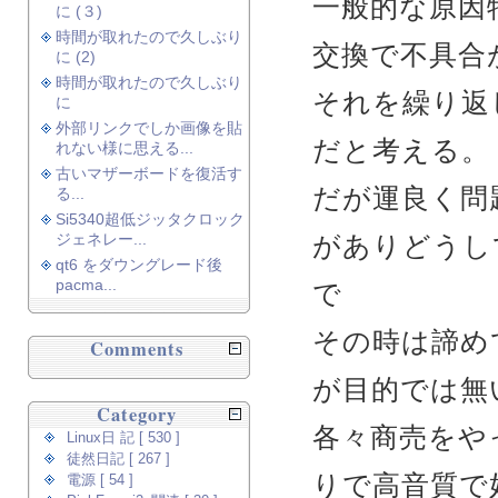
一般的な原因
に (３)
時間が取れたので久しぶり
交換で不具合
に (2)
時間が取れたので久しぶり
それを繰り返
に
外部リンクでしか画像を貼
だと考える。
れない様に思える...
古いマザーボードを復活す
だが運良く問
る...
Si5340超低ジッタクロック
ジェネレー...
がありどうし
qt6 をダウングレード後
pacma...
で
その時は諦め
Comments
が目的では無
Category
各々商売をや
Linux日 記 [ 530 ]
徒然日記 [ 267 ]
りで高音質で
電源 [ 54 ]