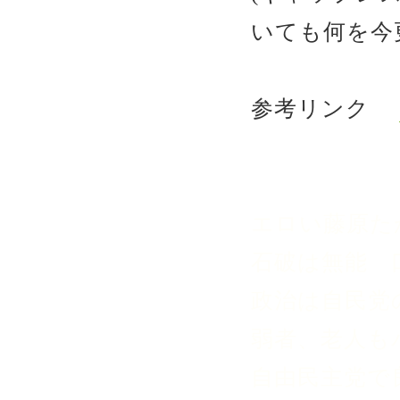
いても何を今更
参考リンク
エロい藤原た
石破は無能 
政治は自民党
弱者、老人も
自由民主党で