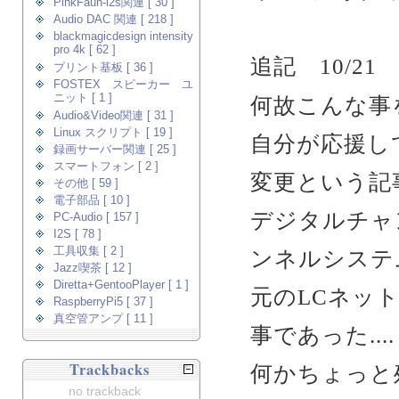
PinkFaun-i2s関連 [ 30 ]
Audio DAC 関連 [ 218 ]
blackmagicdesign intensity
pro 4k [ 62 ]
追記 10/21
プリント基板 [ 36 ]
FOSTEX スピーカー ユ
ニット [ 1 ]
何故こんな事
Audio&Video関連 [ 31 ]
Linux スクリプト [ 19 ]
自分が応援し
録画サーバー関連 [ 25 ]
スマートフォン [ 2 ]
変更という記
その他 [ 59 ]
電子部品 [ 10 ]
デジタルチャ
PC-Audio [ 157 ]
I2S [ 78 ]
工具収集 [ 2 ]
ンネルシステ
Jazz喫茶 [ 12 ]
Diretta+GentooPlayer [ 1 ]
元のLCネッ
RaspberryPi5 [ 37 ]
真空管アンプ [ 11 ]
事であった....
Trackbacks
何かちょっと
no trackback