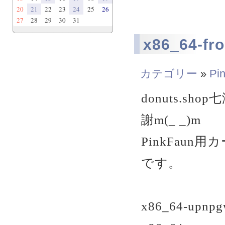
20
21
22
23
24
25
26
27
28
29
30
31
x86_64-fr
カテゴリー
»
Pi
donuts.
謝m(_ _)m
PinkFau
です。
x86_64-upnpg