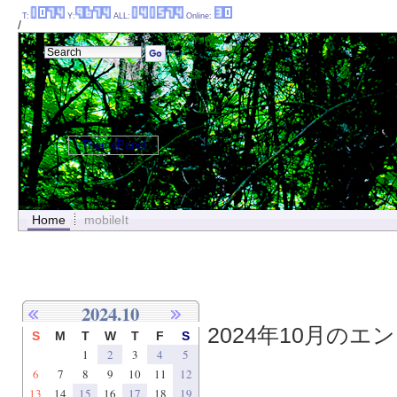
T:
Y:
ALL:
Online:
/
ThemePanel
Home
mobileIt
2024.10
2024年10月のエン
S
M
T
W
T
F
S
1
2
3
4
5
6
7
8
9
10
11
12
13
14
15
16
17
18
19