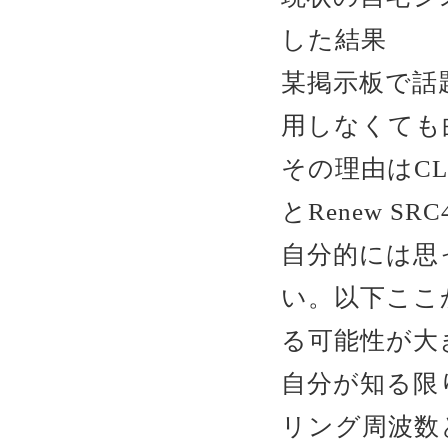
した結果
某掲示板で話
用しなくても
その理由はCL
とRenew S
自分的には思
い。以下ここ
る可能性が大きい
自分が知る限り
リング周波数