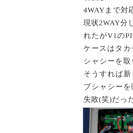
4WAYまで
現状2WAY
れたがV1のP
ケースはタカチ製
シャシーを取
そうすれば新
ブシャシーを
失敗(笑)だ