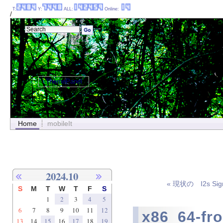
T:
Y:
ALL:
Online:
/
ThemePanel
Home
mobileIt
2024.10
« 現状の I2s Sig
S
M
T
W
T
F
S
1
2
3
4
5
6
7
8
9
10
11
12
x86_64-fr
13
14
15
16
17
18
19