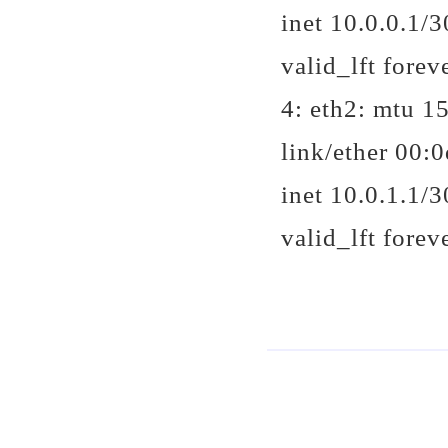
inet 10.0.0.1/3
valid_lft forev
4: eth2:
mtu 15
link/ether 00:0d
inet 10.0.1.1/3
valid_lft forev