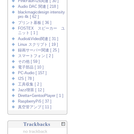
PinkFaun-i2s関連 [ 30 ]
Audio DAC 関連 [ 218 ]
blackmagicdesign intensity
pro 4k [ 62 ]
プリント基板 [ 36 ]
FOSTEX スピーカー ユ
ニット [ 1 ]
Audio&Video関連 [ 31 ]
Linux スクリプト [ 19 ]
録画サーバー関連 [ 25 ]
スマートフォン [ 2 ]
その他 [ 59 ]
電子部品 [ 10 ]
PC-Audio [ 157 ]
I2S [ 78 ]
工具収集 [ 2 ]
Jazz喫茶 [ 12 ]
Diretta+GentooPlayer [ 1 ]
RaspberryPi5 [ 37 ]
真空管アンプ [ 11 ]
Trackbacks
no trackback