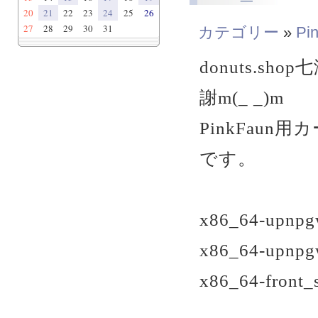
20
21
22
23
24
25
26
27
28
29
30
31
カテゴリー
»
Pi
donuts.
謝m(_ _)m
PinkFau
です。
x86_64-upnpg
x86_64-upnpgw
x86_64-front_