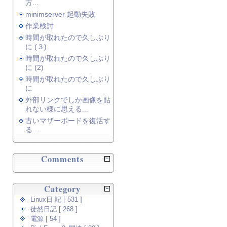
方...
minimserver 起動失敗
作業検討
時間が取れたので久しぶり
に (３)
時間が取れたので久しぶり
に (2)
時間が取れたので久しぶり
に
外部リンクでしか画像を貼
れない様に思える...
古いマザーボードを復活す
る...
Comments
Category
Linux日 記 [ 531 ]
徒然日記 [ 268 ]
電源 [ 54 ]