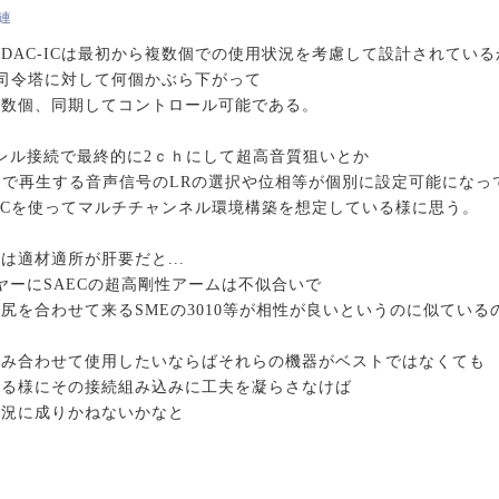
関連
DAC-ICは最初から複数個での使用状況を考慮して設計されている
C司令塔に対して何個かぶら下がって
複数個、同期してコントロール可能である。
レル接続で最終的に2ｃｈにして超高音質狙いとか
内で再生する音声信号のLRの選択や位相等が個別に設定可能になっ
-ICを使ってマルチチャンネル環境構築を想定している様に思う。
は適材適所が肝要だと...
ーヤーにSAECの超高剛性アームは不似合いで
尻を合わせて来るSMEの3010等が相性が良いというのに似ている
組み合わせて使用したいならばそれらの機器がベストではなくても
きる様にその接続組み込みに工夫を凝らさなけば
状況に成りかねないかなと