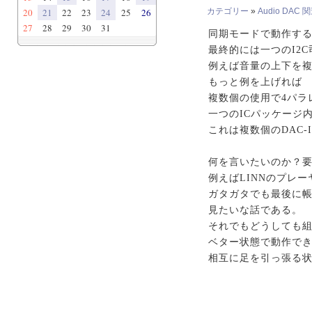
20
21
22
23
24
25
26
カテゴリー
»
Audio DAC 
27
28
29
30
31
同期モードで動作する
最終的には一つのI2
例えば音量の上下を
もっと例を上げれば
複数個の使用で4パラ
一つのICパッケージ
これは複数個のDAC
何を言いたいのか？要
例えばLINNのプレ
ガタガタでも最後に帳
見たいな話である。
それでもどうしても
ベター状態で動作で
相互に足を引っ張る