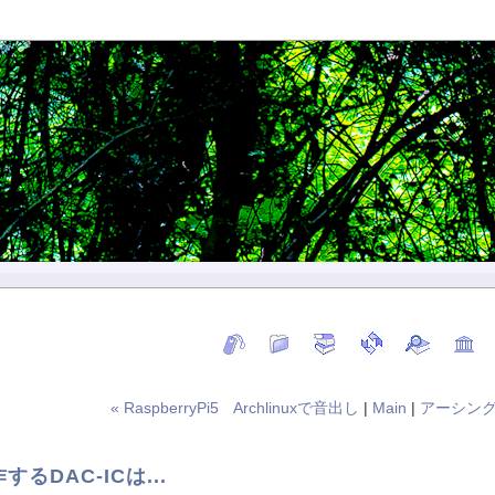
« RaspberryPi5 Archlinuxで音出し
|
Main
|
アーシング.
るDAC-ICは...