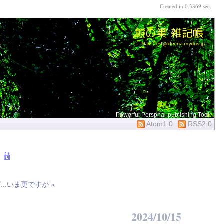
Created in 0.3869 sec.
Powerful Perspnal-publishing Tool
Atom1.0
RSS2.0
..いま更ですが »
2024/10/15