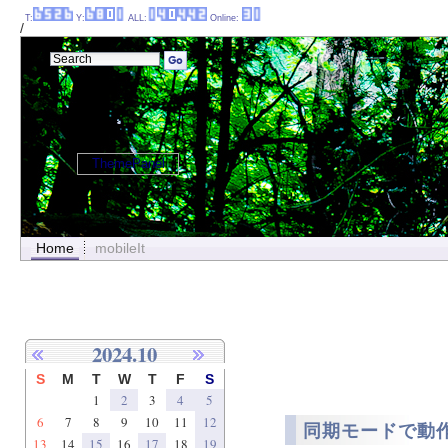
T:
Y:
ALL:
Online:
/
ThemePanel
Home
mobileIt
2024.10
S
M
T
W
T
F
S
1
2
3
4
5
6
7
8
9
10
11
12
同期モードで動作す
13
14
15
16
17
18
19