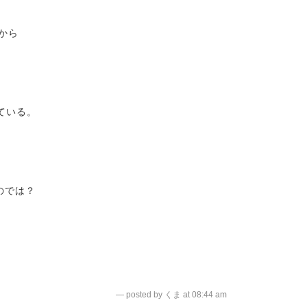
から
ている。
のでは？
— posted by くま at 08:44 am