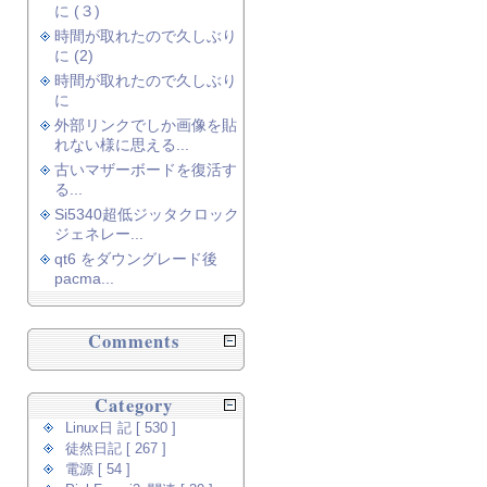
に (３)
時間が取れたので久しぶり
に (2)
時間が取れたので久しぶり
に
外部リンクでしか画像を貼
れない様に思える...
古いマザーボードを復活す
る...
Si5340超低ジッタクロック
ジェネレー...
qt6 をダウングレード後
pacma...
Comments
Category
Linux日 記 [ 530 ]
徒然日記 [ 267 ]
電源 [ 54 ]