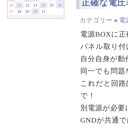
正確な電圧
20
21
22
23
24
25
26
27
28
29
30
31
カテゴリー
»
電
電源BOXに
パネル取り付
自分自身が動
同一でも問題
これだと回路
で！
別電源が必要
GNDが共通