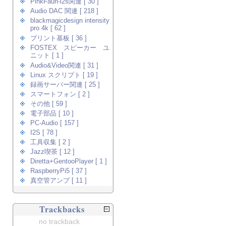
PinkFaun-i2s関連 [ 30 ]
Audio DAC 関連 [ 218 ]
blackmagicdesign intensity
pro 4k [ 62 ]
プリント基板 [ 36 ]
FOSTEX スピーカー ユ
ニット [ 1 ]
Audio&Video関連 [ 31 ]
Linux スクリプト [ 19 ]
録画サーバー関連 [ 25 ]
スマートフォン [ 2 ]
その他 [ 59 ]
電子部品 [ 10 ]
PC-Audio [ 157 ]
I2S [ 78 ]
工具収集 [ 2 ]
Jazz喫茶 [ 12 ]
Diretta+GentooPlayer [ 1 ]
RaspberryPi5 [ 37 ]
真空管アンプ [ 11 ]
Trackbacks
no trackback