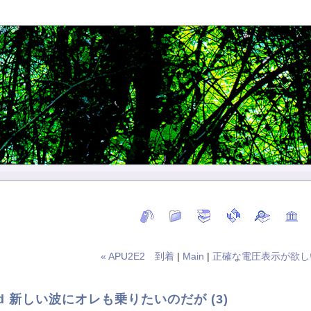
« APU2E2 到着
|
Main
|
正確な電圧表示が欲し
mpd 新しい波にオレも乗りたいのだが (3)