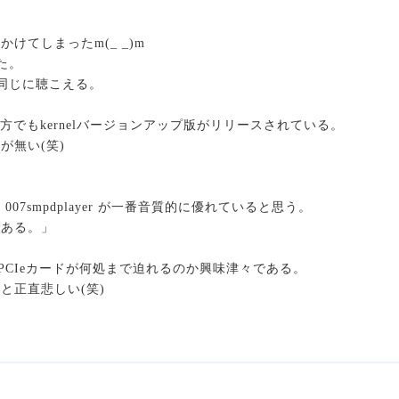
をかけてしまったm(_ _)m
た。
と同じに聴こえる。
七海氏の方でもkernelバージョンアップ版がリリースされている。
が無い(笑)
07smpdplayer が一番音質的に優れていると思う。
である。」
I2S出力PCIeカードが何処まで迫れるのか興味津々である。
と正直悲しい(笑)