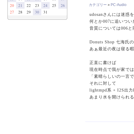
20
21
22
23
24
25
26
カテゴリー
»
PC-Audio
27
28
29
30
31
udosanさんには迷惑
何とか007に追いつい
音質については006
Donuts Shop 
あぁ最近の夜は寝る暇
正直に書けば
現在時点で我が家では 0
「素晴らしいの一言
それに対して
lightmpd系 + 
あまり水を開けられる