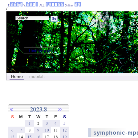
T:
Y:
ALL:
Online:
/
ThemePanel
Home
mobileIt
2023.8
S
M
T
W
T
F
S
1
2
3
4
5
6
7
8
9
10
11
12
symphonic-
13
14
15
16
17
18
19