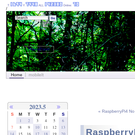
T:
Y:
ALL:
Online:
/
ThemePanel
Home
mobileIt
2023.5
« RaspberryPi4 
S
M
T
W
T
F
S
1
2
3
4
5
6
7
8
9
10
11
12
13
Raspber
14
15
16
17
18
19
20