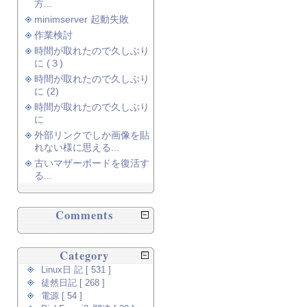
方...
minimserver 起動失敗
作業検討
時間が取れたので久しぶり
に (３)
時間が取れたので久しぶり
に (2)
時間が取れたので久しぶり
に
外部リンクでしか画像を貼
れない様に思える...
古いマザーボードを復活す
る...
Comments
Category
Linux日 記 [ 531 ]
徒然日記 [ 268 ]
電源 [ 54 ]