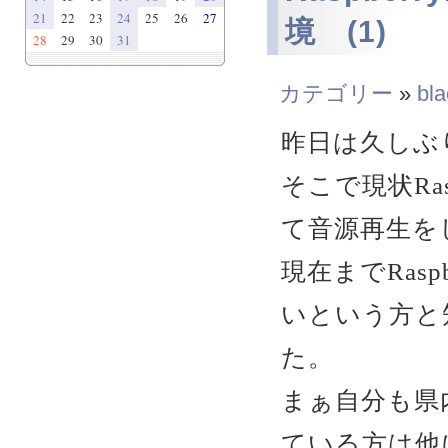
21
22
23
24
25
26
27
境 (1)
28
29
30
31
カテゴリー
»
bla
昨日は久しぶり
そこで現状Ras
て音源再生を
現在までRas
いという方と
た。
まぁ自分も県内
ている方は他