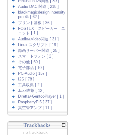
PinkFaun-i2s関連 [ 30 ]
Audio DAC 関連 [ 218 ]
blackmagicdesign intensity
pro 4k [ 62 ]
プリント基板 [ 36 ]
FOSTEX スピーカー ユ
ニット [ 1 ]
Audio&Video関連 [ 31 ]
Linux スクリプト [ 19 ]
録画サーバー関連 [ 25 ]
スマートフォン [ 2 ]
その他 [ 59 ]
電子部品 [ 10 ]
PC-Audio [ 157 ]
I2S [ 78 ]
工具収集 [ 2 ]
Jazz喫茶 [ 12 ]
Diretta+GentooPlayer [ 1 ]
RaspberryPi5 [ 37 ]
真空管アンプ [ 11 ]
Trackbacks
no trackback