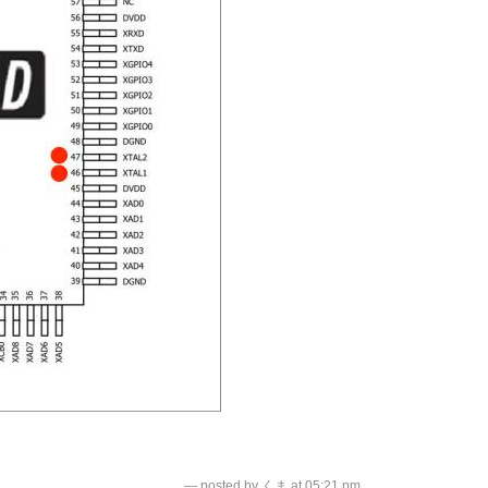
— posted by くま at 05:21 pm