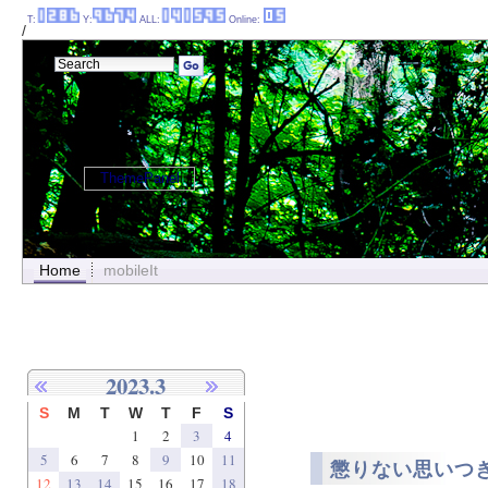
T:
Y:
ALL:
Online:
/
ThemePanel
Home
mobileIt
2023.3
S
M
T
W
T
F
S
1
2
3
4
5
6
7
8
9
10
11
懲りない思いつき..
12
13
14
15
16
17
18