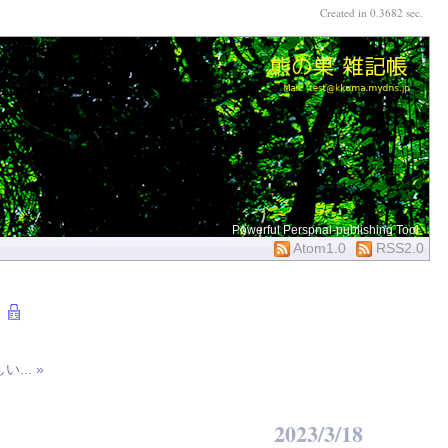
Created in 0.3682 sec.
Powerful Perspnal-publishing Tool
Atom1.0
RSS2.0
... »
2023/3/18