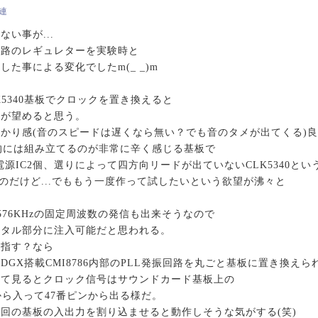
関連
い事が...
回路のレギュレターを実験時と
た事による変化でしたm(_ _)m
5340基板でクロックを置き換えると
上が望めると思う。
かり感(音のスピードは遅くなら無い？でも音のタメが出てくる)
自分的には組み立てるのが非常に辛く感じる基板で
源IC2個、選りによって四方向リードが出ていないCLK5340とい
)のだけど...でももう一度作って試したいという欲望が沸々と
4,576KHzの固定周波数の発信も出来そうなので
スタル部分に注入可能だと思われる。
目指す？なら
ar DGX搭載CMI8786内部のPLL発振回路を丸ごと基板に置き換え
して見るとクロック信号はサウンドカード基板上の
ピンから入って47番ピンから出る様だ。
回の基板の入出力を割り込ませると動作しそうな気がする(笑)