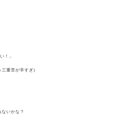
良い！」
う三重苦が辛すぎ)
られないかな？