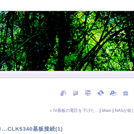
« IV基板の電圧を下げた...
|
Main
|
NASが欲しい
.CLK5340基板接続(1)