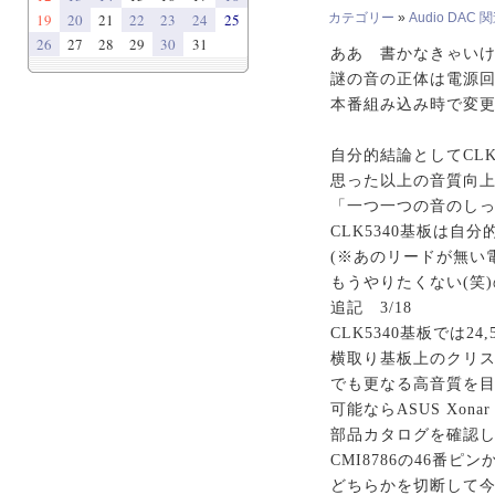
19
20
21
22
23
24
25
カテゴリー
»
Audio DAC 
26
27
28
29
30
31
ああ 書かなきゃいけな
謎の音の正体は電源
本番組み込み時で変更し
自分的結論としてCLK
思った以上の音質向
「一つ一つの音のしっ
CLK5340基板は
(※あのリードが無い電
もうやりたくない(笑
追記 3/18
CLK5340基板では2
横取り基板上のクリ
でも更なる高音質を
可能ならASUS Xon
部品カタログを確認
CMI8786の46番
どちらかを切断して今