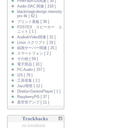
PinkFaun-i2s関連 [ 30 ]
Audio DAC 関連 [ 218 ]
blackmagicdesign intensity
pro 4k [ 62 ]
プリント基板 [ 36 ]
FOSTEX スピーカー ユ
ニット [ 1 ]
Audio&Video関連 [ 31 ]
Linux スクリプト [ 19 ]
録画サーバー関連 [ 25 ]
スマートフォン [ 2 ]
その他 [ 59 ]
電子部品 [ 10 ]
PC-Audio [ 157 ]
I2S [ 78 ]
工具収集 [ 2 ]
Jazz喫茶 [ 12 ]
Diretta+GentooPlayer [ 1 ]
RaspberryPi5 [ 37 ]
真空管アンプ [ 11 ]
Trackbacks
no trackback