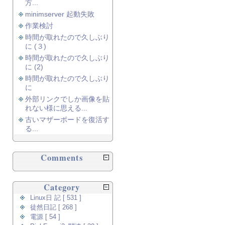
方...
minimserver 起動失敗
作業検討
時間が取れたので久しぶり
に (３)
時間が取れたので久しぶり
に (2)
時間が取れたので久しぶり
に
外部リンクでしか画像を貼
れない様に思える...
古いマザーボードを復活す
る...
Comments
Category
Linux日 記 [ 531 ]
徒然日記 [ 268 ]
電源 [ 54 ]