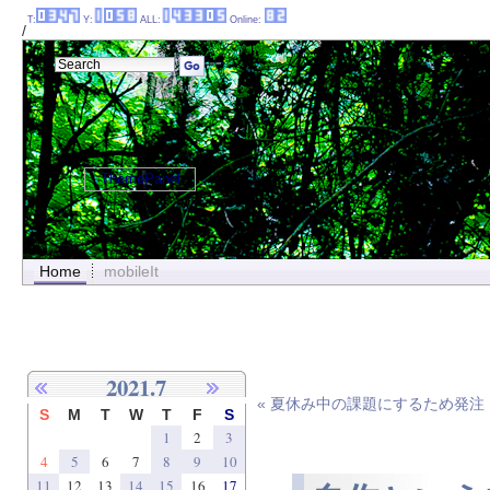
T:
Y:
ALL:
Online:
/
ThemePanel
Home
mobileIt
2021.7
« 夏休み中の課題にするため発注
S
M
T
W
T
F
S
1
2
3
4
5
6
7
8
9
10
11
12
13
14
15
16
17