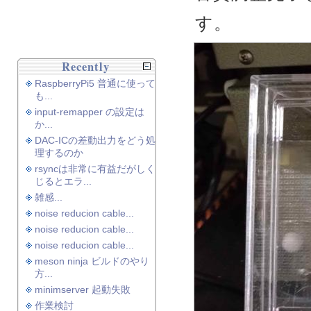
す。
Recently
RaspberryPi5 普通に使って
も...
input-remapper の設定は
か...
DAC-ICの差動出力をどう処
理するのか
rsyncは非常に有益だがしく
じるとエラ...
雑感...
noise reducion cable...
noise reducion cable...
noise reducion cable...
meson ninja ビルドのやり
方...
minimserver 起動失敗
作業検討