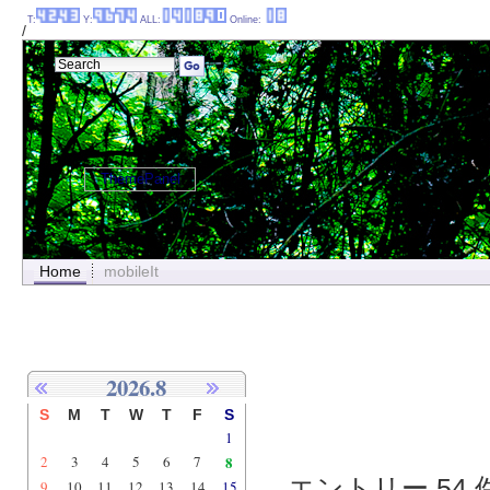
T:
Y:
ALL:
Online:
/
ThemePanel
Home
mobileIt
2026.8
S
M
T
W
T
F
S
1
2
3
4
5
6
7
8
エントリー 54 件
9
10
11
12
13
14
15