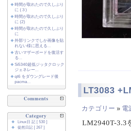
時間が取れたので久しぶり
に (３)
時間が取れたので久しぶり
に (2)
時間が取れたので久しぶり
に
外部リンクでしか画像を貼
れない様に思える...
古いマザーボードを復活す
る...
Si5340超低ジッタクロック
ジェネレー...
qt6 をダウングレード後
pacma...
LT3083 +
Comments
カテゴリー
»
電
Category
LM2940T-
Linux日 記 [ 530 ]
徒然日記 [ 267 ]