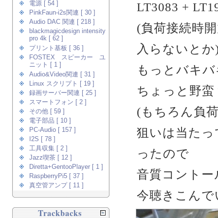
LT3083 +
電源 [ 54 ]
PinkFaun-i2s関連 [ 30 ]
Audio DAC 関連 [ 218 ]
(負荷接続時開
blackmagicdesign intensity
pro 4k [ 62 ]
入らないとか
プリント基板 [ 36 ]
FOSTEX スピーカー ユ
ニット [ 1 ]
もっとバキバ
Audio&Video関連 [ 31 ]
Linux スクリプト [ 19 ]
ちょっと野蛮？
録画サーバー関連 [ 25 ]
スマートフォン [ 2 ]
(もちろん負荷
その他 [ 59 ]
電子部品 [ 10 ]
狙いは当たっ
PC-Audio [ 157 ]
I2S [ 78 ]
工具収集 [ 2 ]
ったので
Jazz喫茶 [ 12 ]
Diretta+GentooPlayer [ 1 ]
音質コントー
RaspberryPi5 [ 37 ]
真空管アンプ [ 11 ]
今聴きこんで
Trackbacks