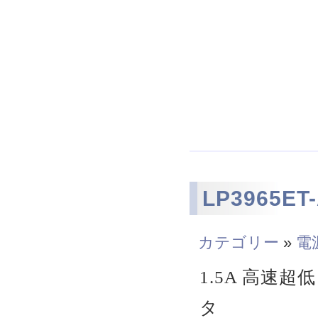
習門慶、習阿
帝、当代秦始
蛋、袁世凱第
LP3965E
カテゴリー
»
電
1.5A 高速
タ