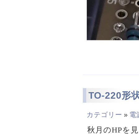
TO-220
カテゴリー
»
電
秋月のHPを