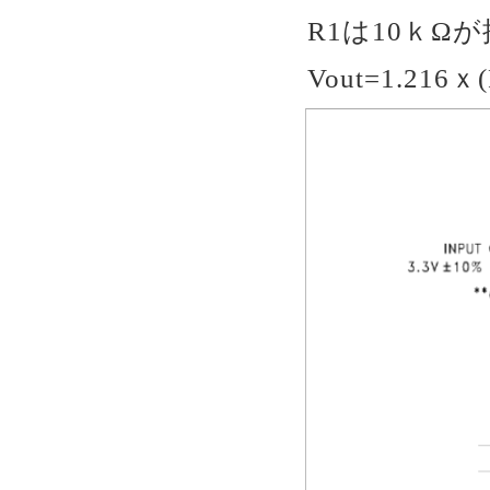
R1は10ｋΩが
Vout=1.216ｘ(R