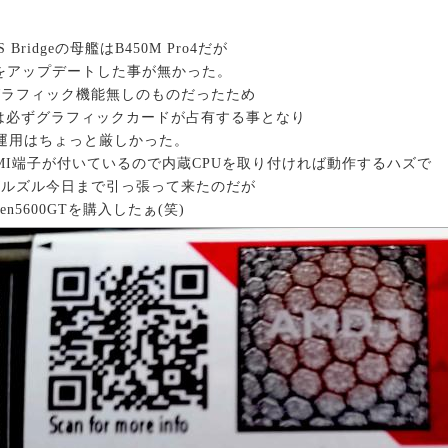
2S Bridgeの母艦はB450M Pro4だが
Sをアップデートした事が無かった。
グラフィック機能無しのものだったため
つは必ずグラフィックカードが占有する事となり
運用はちょっと厳しかった。
MI端子が付いているので内蔵CPUを取り付ければ動作するハズで
ズルズル今日まで引っ張って来たのだが
en5600GTを購入したぁ(笑)