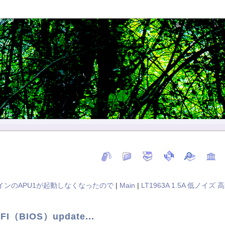
verメインのAPU1が起動しなくなったので
|
Main
|
LT1963A 1.5A 低ノ
FI（BIOS）update...