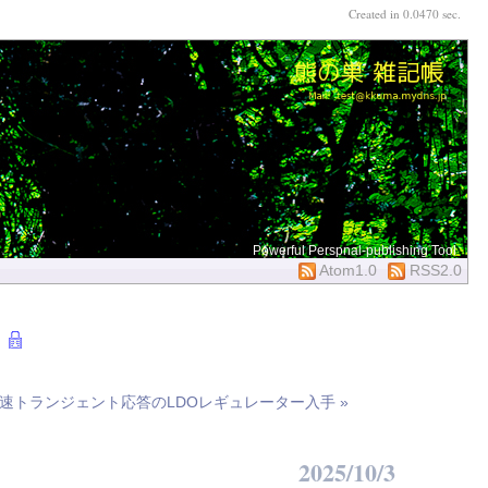
Created in 0.0470 sec.
Powerful Perspnal-publishing Tool
Atom1.0
RSS2.0
イズ 高速トランジェント応答のLDOレギュレーター入手 »
2025/10/3