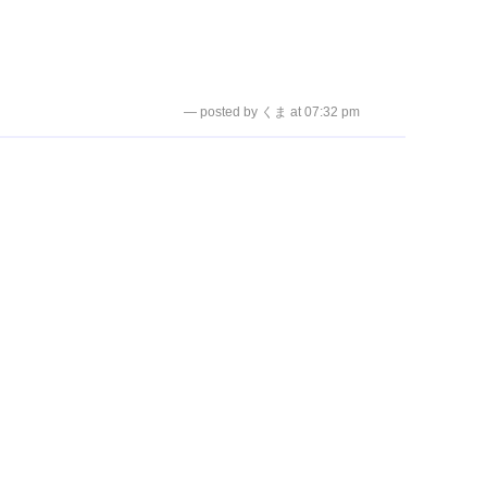
— posted by くま at 07:32 pm