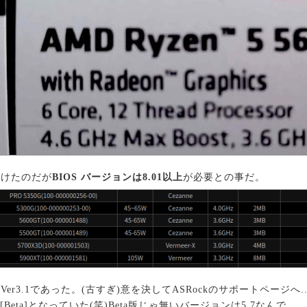
受けたのだが
BIOS バージョンは8.01以上
が必要との事だ。
r3.1であった。(古すぎ)意を決してASRockのサポートページへ..
3[Beta]となっていた(笑)Beta版じゃ無いバージョンは5.7なんで