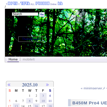
T:
Y:
ALL:
Online:
/
ThemePanel
Home
mobileIt
2025.10
« minimser
S
M
T
W
T
F
S
1
2
3
4
5
6
7
8
9
10
11
B450M Pro4 UE
12
13
14
15
16
17
18