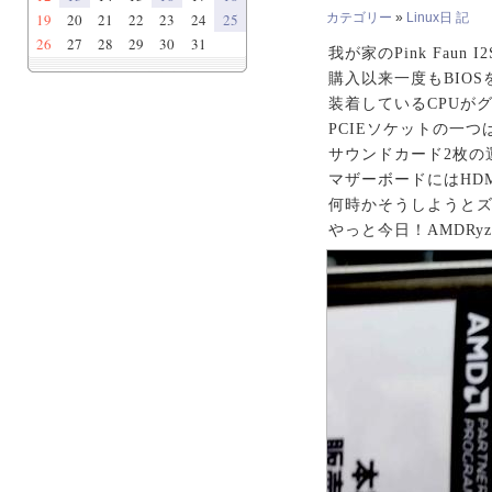
19
20
21
22
23
24
25
カテゴリー
»
Linux日 記
26
27
28
29
30
31
我が家のPink Faun I
購入以来一度もBIO
装着しているCPUが
PCIEソケットの一
サウンドカード2枚の
マザーボードにはHD
何時かそうしようと
やっと今日！AMDRyz