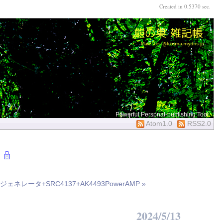
Created in 0.5370 sec.
Powerful Perspnal-publishing Tool
Atom1.0
RSS2.0
ェネレータ+SRC4137+AK4493PowerAMP »
2024/5/13