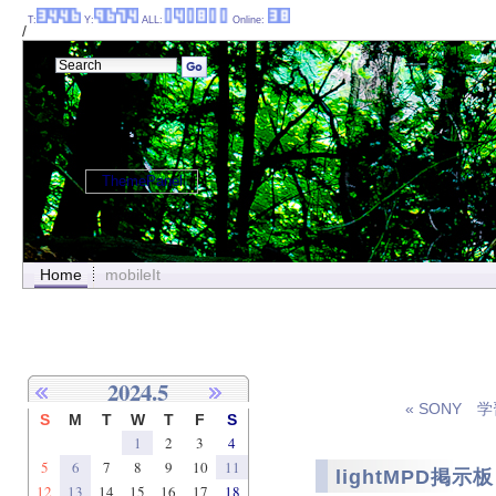
T:
Y:
ALL:
Online:
/
ThemePanel
Home
mobileIt
2024.5
« SONY
S
M
T
W
T
F
S
1
2
3
4
5
6
7
8
9
10
11
lightMPD掲示板
12
13
14
15
16
17
18