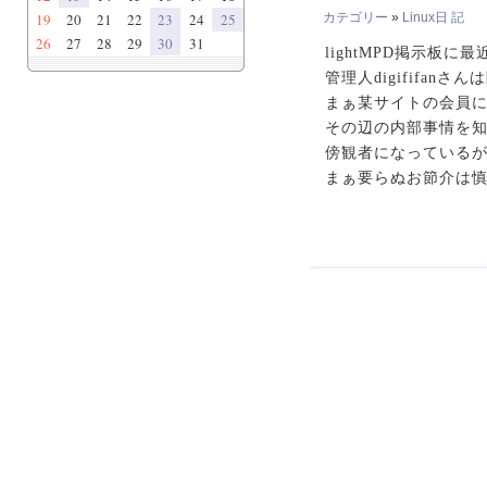
19
20
21
22
23
24
25
カテゴリー
»
Linux日 記
26
27
28
29
30
31
lightMPD掲示板
管理人digififan
まぁ某サイトの会員
その辺の内部事情を
傍観者になっているが
まぁ要らぬお節介は