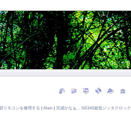
 学習リモコンを修理する
|
Main
|
完成かなぁ... Si5340超低ジッタクロックジ