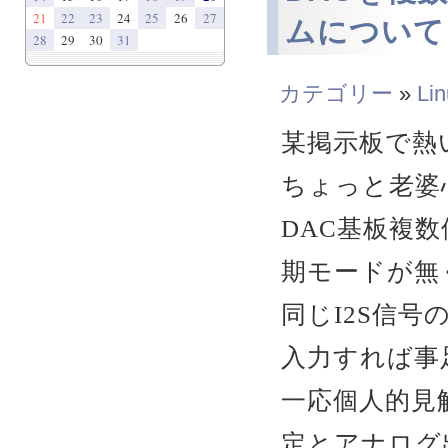
21
22
23
24
25
26
27
ムについて
28
29
30
31
カテゴリー
»
Li
某掲示板で熱
ちょっと老婆
DAC基板複
期モードが無
同じI2S信号
入力すれば事
一応個人的見
定とアナログ