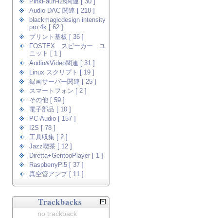
PinkFaun-i2s関連 [ 30 ]
Audio DAC 関連 [ 218 ]
blackmagicdesign intensity
pro 4k [ 62 ]
プリント基板 [ 36 ]
FOSTEX スピーカー ユ
ニット [ 1 ]
Audio&Video関連 [ 31 ]
Linux スクリプト [ 19 ]
録画サーバー関連 [ 25 ]
スマートフォン [ 2 ]
その他 [ 59 ]
電子部品 [ 10 ]
PC-Audio [ 157 ]
I2S [ 78 ]
工具収集 [ 2 ]
Jazz喫茶 [ 12 ]
Diretta+GentooPlayer [ 1 ]
RaspberryPi5 [ 37 ]
真空管アンプ [ 11 ]
Trackbacks
no trackback