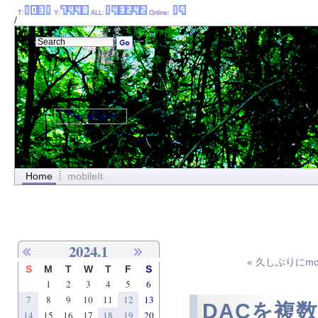
T:
Y:
ALL:
Online:
/
ThemePanel
Home
mobileIt
2024.1
« 久しぶりにmo
S
M
T
W
T
F
S
1
2
3
4
5
6
7
8
9
10
11
12
13
DACを複
14
15
16
17
18
19
20