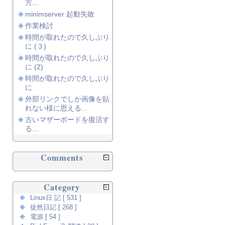
方...
minimserver 起動失敗
作業検討
時間が取れたので久しぶり
に (３)
時間が取れたので久しぶり
に (2)
時間が取れたので久しぶり
に
外部リンクでしか画像を貼
れない様に思える...
古いマザーボードを復活す
る...
Comments
Category
Linux日 記 [ 531 ]
徒然日記 [ 268 ]
電源 [ 54 ]