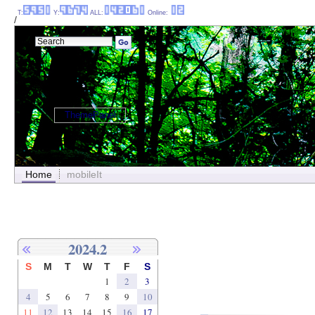
T:
Y:
ALL:
Online:
/
ThemePanel
Home
mobileIt
2024.2
S
M
T
W
T
F
S
1
2
3
4
5
6
7
8
9
10
11
12
13
14
15
16
17