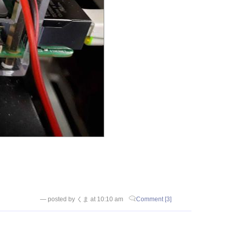
— posted by くま at 10:10 am
Comment [3]