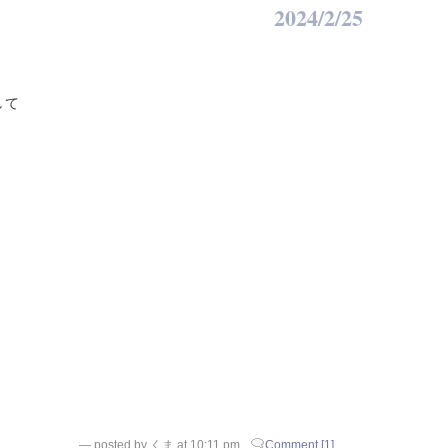
2024/2/25
して
— posted by くま at 10:11 pm
Comment [1]