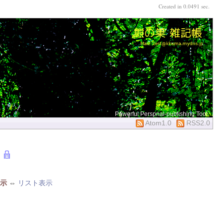
Created in 0.0491 sec.
Powerful Perspnal-publishing Tool
Atom1.0
RSS2.0
示
⇔
リスト表示