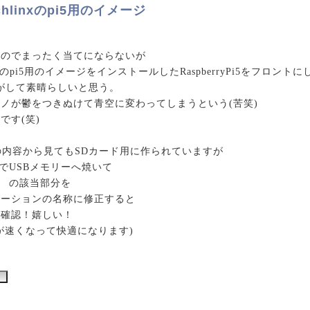
hlinxのpi5用のイメージ
なのでまったく当てにならないが
nxのpi5用のイメージをインストールしたRaspberryPi5をフロントに
音がして素晴らしいと思う。
ノが鬱をつきぬけて青空に変わってしまうという(苦笑)
です(笑)
bの内容から見てもSDカード用に作られていますが
ectronでUSBメモリーへ焼いて
.txt の該当部分を
テーションの名称に修正すると
を確認！嬉しい！
が速くなって快適になります)