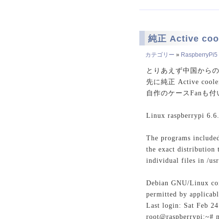
純正 Active co
カテゴリー
»
RaspberryPi5
とりあえず中国から
先に純正 Active 
自作のケースFanも
Linux raspberrypi 6.
The programs included
the exact distribution
individual files in /us
Debian GNU/Linux c
permitted by applicabl
Last login: Sat Feb 2
root@raspberrypi:~# 