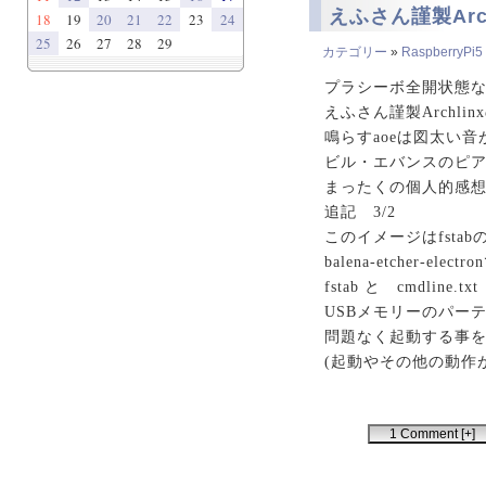
えふさん謹製Arc
18
19
20
21
22
23
24
25
26
27
28
29
カテゴリー
»
RaspberryPi5
プラシーボ全開状態
えふさん謹製Archli
鳴らすaoeは図太い
ビル・エバンスのピア
まったくの個人的感想
追記 3/2
このイメージはfsta
balena-etcher-el
fstab と cmdline
USBメモリーのパー
問題なく起動する事
(起動やその他の動作
1 Comment [+]