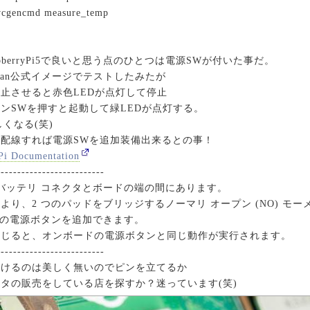
vcgencmd measure_temp
pberryPi5で良いと思う点のひとつは電源SWが付いた事だ。
、udosan公式イメージでテストしたみたが
ドで停止させると赤色LEDが点灯して停止
ンSWを押すと起動して緑LEDが点灯する。
くなる(笑)
配線すれば電源SWを追加装備出来るとの事！
 Documentation
--------------------------
C バッテリ コネクタとボードの端の間にあります。
より、2 つのパッドをブリッジするノーマリ オープン (NO) モ
5 に独自の電源ボタンを追加できます。
閉じると、オンボードの電源ボタンと同じ動作が実行されます。
--------------------------
付けるのは美しく無いのでピンを立てるか
タの販売をしている店を探すか？迷っています(笑)