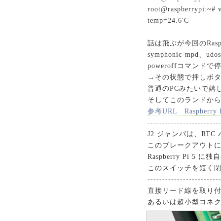
root@raspberrypi:~# 
temp=24.6'C
話は飛ぶが今回のRas
symphonic-mpd
poweroffコマン
→その状態で押しボタ
普通のPCみたいで嬉し
そしてこのランドから
参考URL Raspberry Pi
------------------------
J2 ジャンパは、RT
このブレークアウトに
Raspberry Pi 
このスイッチを短く
------------------------
直接リード線を取り
あるいは超小型コネク