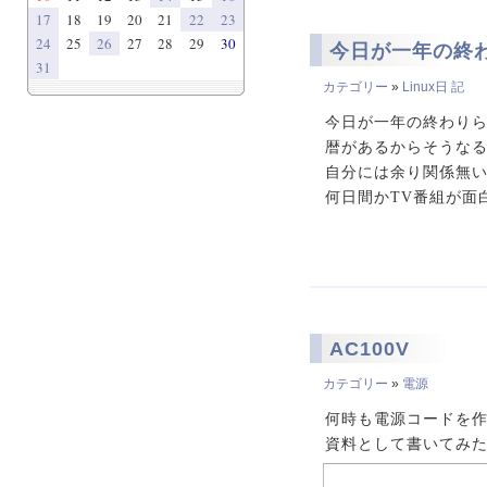
17
18
19
20
21
22
23
24
25
26
27
28
29
30
今日が一年の終わ
31
カテゴリー
»
Linux日 記
今日が一年の終わりら
暦があるからそうな
自分には余り関係無い話
何日間かTV番組が面
AC100V
カテゴリー
»
電源
何時も電源コードを作
資料として書いてみ