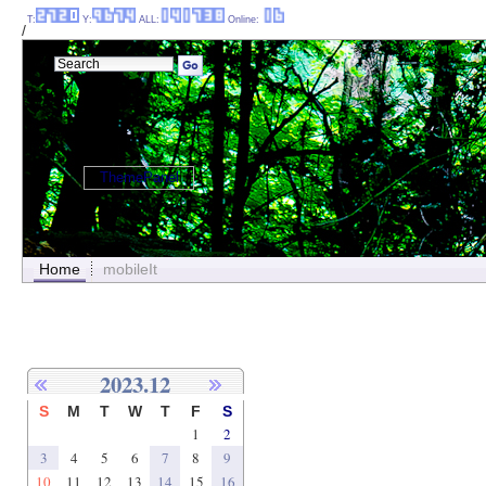
T:
Y:
ALL:
Online:
/
ThemePanel
Home
mobileIt
2023.12
S
M
T
W
T
F
S
1
2
3
4
5
6
7
8
9
10
11
12
13
14
15
16