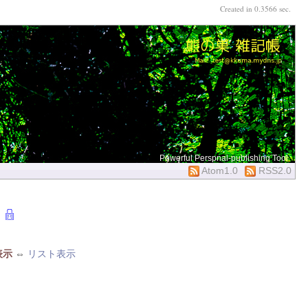
Created in 0.3566 sec.
Powerful Perspnal-publishing Tool
Atom1.0
RSS2.0
表示
⇔
リスト表示