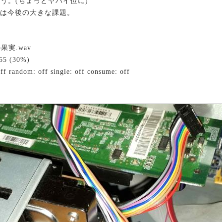
う。(ちょっとヤバイ位に)
求は今後の大きな課題。
の果実.wav
:55 (30%)
ff random: off single: off consume: off