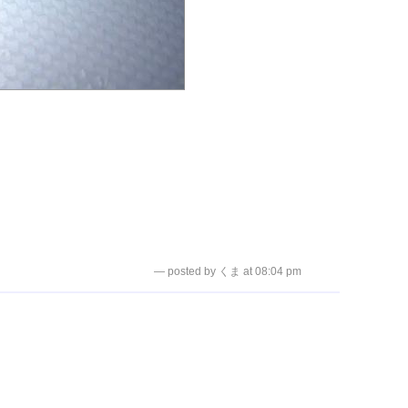
— posted by くま at 08:04 pm