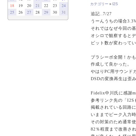
カテゴリー
»
I2S
18
19
20
21
22
23
24
25
26
27
28
29
30
31
追記..7/27
うーんうちの場合3.3
それではなぜ今回の
オシロで観察すると
ビット数が変わって
プラシーボ全開！かも知
作成して良かった。
やはりPC用サウンド
DSDの変換再生は歪
Fidelix中川氏に感謝m(
参考リンク先の「I2S
掲載されている回路に
いままでピーク入力
その対策のため通常使
82％程度まで改善さ