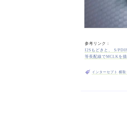
参考リンク：
I2Sもどきと、 S/PD
等長配線でMCLKを
インターセプト
横取