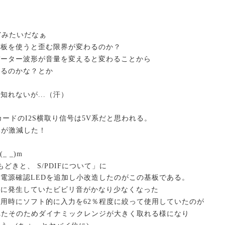
Vみたいだなぁ
基板を使うと歪む限界が変わるのか？
データー波形が音量を変えると変わることから
いるのかな？とか
れないが...（汗）
カードのI2S横取り信号は5V系だと思われる。
みが激減した！
_ _)m
もどきと、 S/PDIFについて」に
電源確認LEDを追加し小改造したのがこの基板である。
時に発生していたビビリ音がかなり少なくなった
用時にソフト的に入力を62％程度に絞って使用していたのが
れたそのためダイナミックレンジが大きく取れる様になり