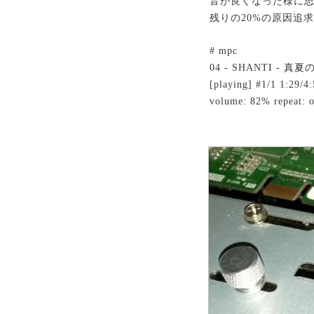
音が良くなった様に思
残りの20%の原因追
# mpc
04 - SHANTI - 真夏
[playing] #1/1 1:29/4
volume: 82% repeat: o