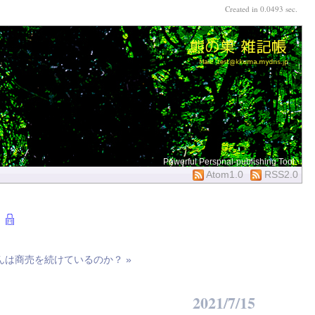
Created in 0.0493 sec.
Powerful Perspnal-publishing Tool
Atom1.0
RSS2.0
は商売を続けているのか？ »
2021/7/15