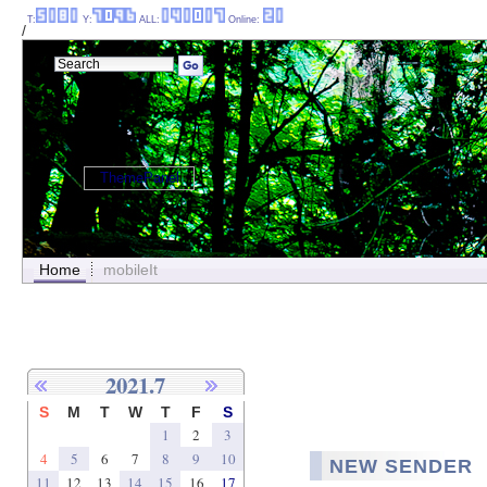
T:
Y:
ALL:
Online:
/
ThemePanel
Home
mobileIt
2021.7
S
M
T
W
T
F
S
1
2
3
4
5
6
7
8
9
10
NEW SENDER
11
12
13
14
15
16
17