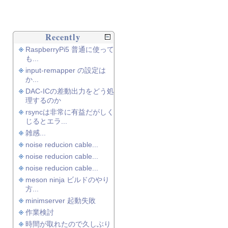
Recently
RaspberryPi5 普通に使って
も...
input-remapper の設定は
か...
DAC-ICの差動出力をどう処
理するのか
rsyncは非常に有益だがしく
じるとエラ...
雑感...
noise reducion cable...
noise reducion cable...
noise reducion cable...
meson ninja ビルドのやり
方...
minimserver 起動失敗
作業検討
時間が取れたので久しぶり