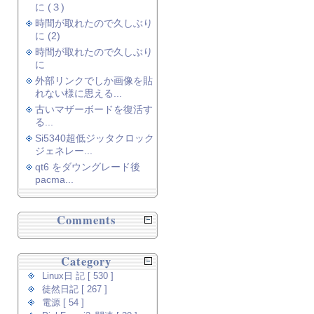
に (３)
時間が取れたので久しぶり
に (2)
時間が取れたので久しぶり
に
外部リンクでしか画像を貼
れない様に思える...
古いマザーボードを復活す
る...
Si5340超低ジッタクロック
ジェネレー...
qt6 をダウングレード後
pacma...
Comments
Category
Linux日 記 [ 530 ]
徒然日記 [ 267 ]
電源 [ 54 ]