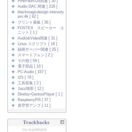
PinkFaun-i2s関連 [ 30 ]
Audio DAC 関連 [ 218 ]
blackmagicdesign intensity
pro 4k [ 62 ]
プリント基板 [ 36 ]
FOSTEX スピーカー ユ
ニット [ 1 ]
Audio&Video関連 [ 31 ]
Linux スクリプト [ 19 ]
録画サーバー関連 [ 25 ]
スマートフォン [ 2 ]
その他 [ 59 ]
電子部品 [ 10 ]
PC-Audio [ 157 ]
I2S [ 78 ]
工具収集 [ 2 ]
Jazz喫茶 [ 12 ]
Diretta+GentooPlayer [ 1 ]
RaspberryPi5 [ 37 ]
真空管アンプ [ 11 ]
Trackbacks
no trackback