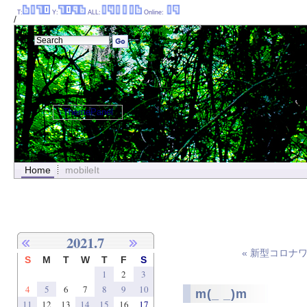
T:
Y:
ALL:
Online:
/
ThemePanel
Home
mobileIt
2021.7
« 新型コロナ
S
M
T
W
T
F
S
1
2
3
4
5
6
7
8
9
10
m(_ _)m
11
12
13
14
15
16
17