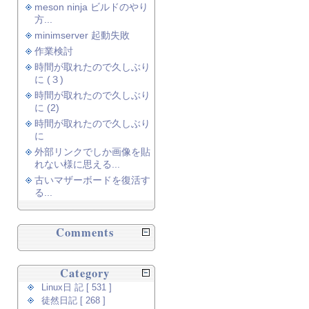
meson ninja ビルドのやり
方...
minimserver 起動失敗
作業検討
時間が取れたので久しぶり
に (３)
時間が取れたので久しぶり
に (2)
時間が取れたので久しぶり
に
外部リンクでしか画像を貼
れない様に思える...
古いマザーボードを復活す
る...
Comments
Category
Linux日 記 [ 531 ]
徒然日記 [ 268 ]