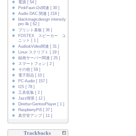
電源 [ 54 ]
PinkFaun-i2s関連 [ 30 ]
Audio DAC 関連 [ 218 ]
blackmagicdesign intensity
pro 4k [ 62 ]
プリント基板 [ 36 ]
FOSTEX スピーカー ユ
ニット [ 1 ]
Audio&Video関連 [ 31 ]
Linux スクリプト [ 19 ]
録画サーバー関連 [ 25 ]
スマートフォン [ 2 ]
その他 [ 59 ]
電子部品 [ 10 ]
PC-Audio [ 157 ]
I2S [ 78 ]
工具収集 [ 2 ]
Jazz喫茶 [ 12 ]
Diretta+GentooPlayer [ 1 ]
RaspberryPi5 [ 37 ]
真空管アンプ [ 11 ]
Trackbacks