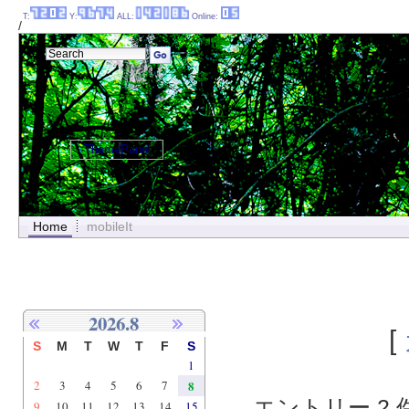
T:
Y:
ALL:
Online:
/
ThemePanel
Home
mobileIt
2026.8
[
S
M
T
W
T
F
S
1
2
3
4
5
6
7
8
エントリー 2 件
9
10
11
12
13
14
15