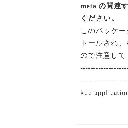
meta の
ください。
このパッケー
トールされ、P
ので注意して
------------------
------------------
kde-applic