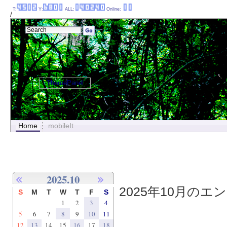
T:
Y:
ALL:
Online:
/
ThemePanel
Home
mobileIt
2025.10
2025年10月のエン
S
M
T
W
T
F
S
1
2
3
4
5
6
7
8
9
10
11
12
13
14
15
16
17
18