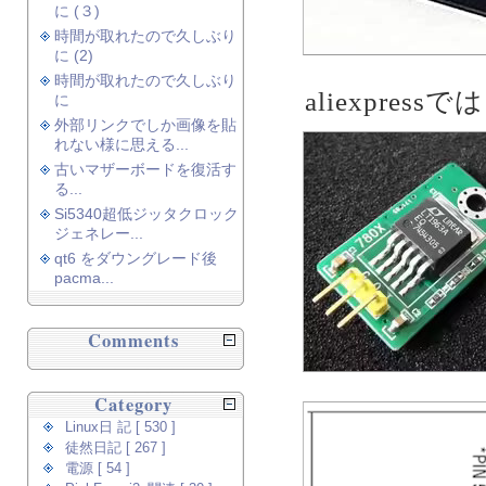
に (３)
時間が取れたので久しぶり
に (2)
時間が取れたので久しぶり
aliexpressでは
に
外部リンクでしか画像を貼
れない様に思える...
古いマザーボードを復活す
る...
Si5340超低ジッタクロック
ジェネレー...
qt6 をダウングレード後
pacma...
Comments
Category
Linux日 記 [ 530 ]
徒然日記 [ 267 ]
電源 [ 54 ]