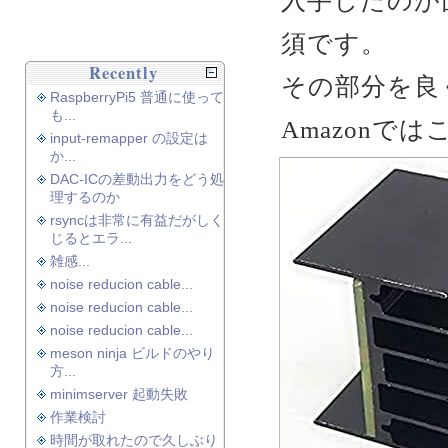
入手したのが
須です。
Recently
その部分を良
RaspberryPi5 普通に使って
も...
Amazon
input-remapper の設定は
か...
DAC-ICの差動出力をどう処
理するのか
rsyncは非常に有益だがしく
じるとエラ...
雑感...
noise reducion cable...
noise reducion cable...
noise reducion cable...
meson ninja ビルドのやり
方...
minimserver 起動失敗
作業検討
時間が取れたので久しぶり