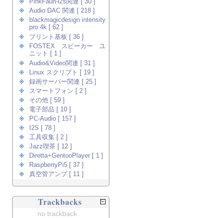
PinkFaun-i2s関連 [ 30 ]
Audio DAC 関連 [ 218 ]
blackmagicdesign intensity
pro 4k [ 62 ]
プリント基板 [ 36 ]
FOSTEX スピーカー ユ
ニット [ 1 ]
Audio&Video関連 [ 31 ]
Linux スクリプト [ 19 ]
録画サーバー関連 [ 25 ]
スマートフォン [ 2 ]
その他 [ 59 ]
電子部品 [ 10 ]
PC-Audio [ 157 ]
I2S [ 78 ]
工具収集 [ 2 ]
Jazz喫茶 [ 12 ]
Diretta+GentooPlayer [ 1 ]
RaspberryPi5 [ 37 ]
真空管アンプ [ 11 ]
Trackbacks
no trackback