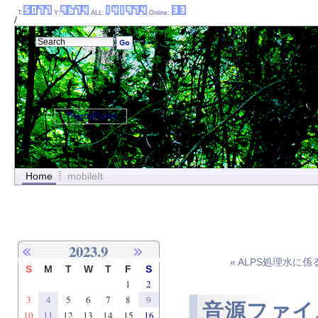
T:
Y:
ALL:
Online:
/
ThemePanel
Home
mobileIt
2023.9
« ALPS処理水
S
M
T
W
T
F
S
1
2
3
4
5
6
7
8
9
音源ファイ
10
11
12
13
14
15
16