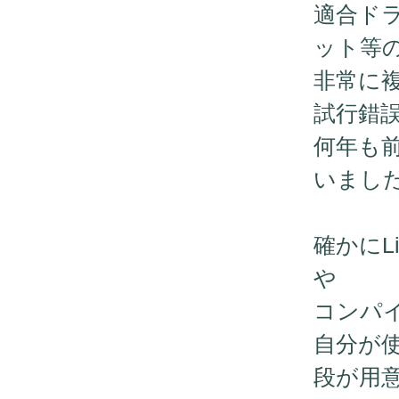
適合ド
ット等
非常に
試行錯
何年も前
いまし
確かにL
や
コンパ
自分が
段が用