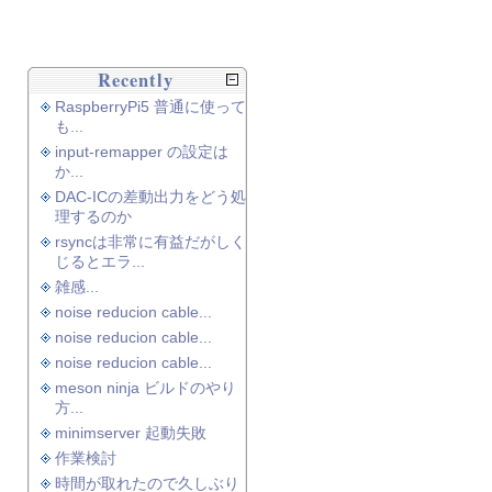
Recently
RaspberryPi5 普通に使って
も...
input-remapper の設定は
か...
DAC-ICの差動出力をどう処
理するのか
rsyncは非常に有益だがしく
じるとエラ...
雑感...
noise reducion cable...
noise reducion cable...
noise reducion cable...
meson ninja ビルドのやり
方...
minimserver 起動失敗
作業検討
時間が取れたので久しぶり