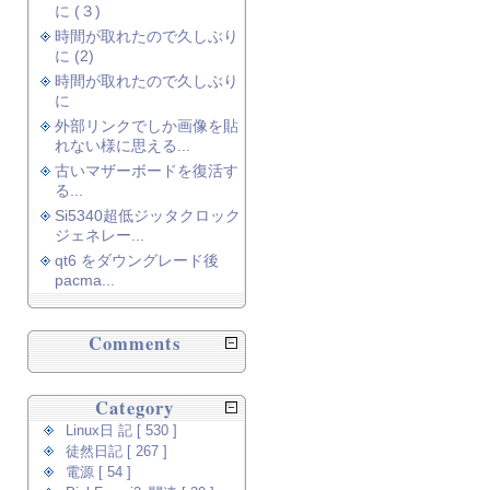
に (３)
時間が取れたので久しぶり
に (2)
時間が取れたので久しぶり
に
外部リンクでしか画像を貼
れない様に思える...
古いマザーボードを復活す
る...
Si5340超低ジッタクロック
ジェネレー...
qt6 をダウングレード後
pacma...
Comments
Category
Linux日 記 [ 530 ]
徒然日記 [ 267 ]
電源 [ 54 ]