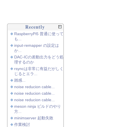
Recently
RaspberryPi5 普通に使って
も...
input-remapper の設定は
か...
DAC-ICの差動出力をどう処
理するのか
rsyncは非常に有益だがしく
じるとエラ...
雑感...
noise reducion cable...
noise reducion cable...
noise reducion cable...
meson ninja ビルドのやり
方...
minimserver 起動失敗
作業検討