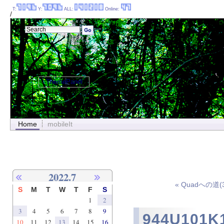
T:
Y:
ALL:
Online:
/
ThemePanel
Home
mobileIt
2022.7
« Quadへの道(
S
M
T
W
T
F
S
1
2
3
4
5
6
7
8
9
944U101
10
11
12
13
14
15
16