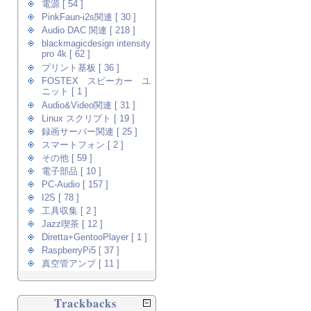
電源 [ 54 ]
PinkFaun-i2s関連 [ 30 ]
Audio DAC 関連 [ 218 ]
blackmagicdesign intensity
pro 4k [ 62 ]
プリント基板 [ 36 ]
FOSTEX スピーカー ユ
ニット [ 1 ]
Audio&Video関連 [ 31 ]
Linux スクリプト [ 19 ]
録画サーバー関連 [ 25 ]
スマートフォン [ 2 ]
その他 [ 59 ]
電子部品 [ 10 ]
PC-Audio [ 157 ]
I2S [ 78 ]
工具収集 [ 2 ]
Jazz喫茶 [ 12 ]
Diretta+GentooPlayer [ 1 ]
RaspberryPi5 [ 37 ]
真空管アンプ [ 11 ]
Trackbacks