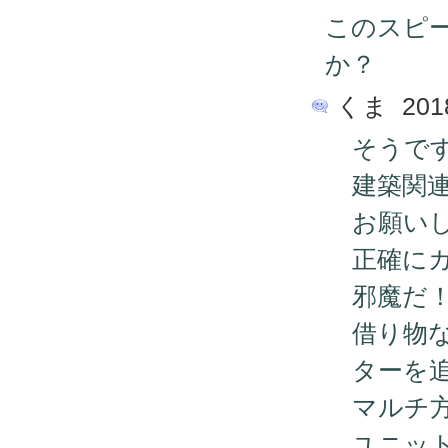
このスピ
か？
くま 2018/
そうです
建築関
お願い
正確に
邪魔だ
借り物
ターを
マルチ
ユニッ