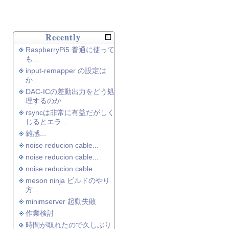
Recently
RaspberryPi5 普通に使って
も...
input-remapper の設定は
か...
DAC-ICの差動出力をどう処
理するのか
rsyncは非常に有益だがしく
じるとエラ...
雑感...
noise reducion cable...
noise reducion cable...
noise reducion cable...
meson ninja ビルドのやり
方...
minimserver 起動失敗
作業検討
時間が取れたので久しぶり