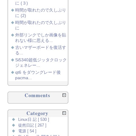
に (３)
時間が取れたので久しぶり
に (2)
時間が取れたので久しぶり
に
外部リンクでしか画像を貼
れない様に思える...
古いマザーボードを復活す
る...
Si5340超低ジッタクロック
ジェネレー...
qt6 をダウングレード後
pacma...
Comments
Category
Linux日 記 [ 530 ]
徒然日記 [ 267 ]
電源 [ 54 ]