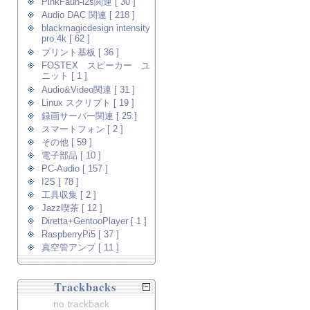
PinkFaun-i2s関連 [ 30 ]
Audio DAC 関連 [ 218 ]
blackmagicdesign intensity
pro 4k [ 62 ]
プリント基板 [ 36 ]
FOSTEX スピーカー ユ
ニット [ 1 ]
Audio&Video関連 [ 31 ]
Linux スクリプト [ 19 ]
録画サーバー関連 [ 25 ]
スマートフォン [ 2 ]
その他 [ 59 ]
電子部品 [ 10 ]
PC-Audio [ 157 ]
I2S [ 78 ]
工具収集 [ 2 ]
Jazz喫茶 [ 12 ]
Diretta+GentooPlayer [ 1 ]
RaspberryPi5 [ 37 ]
真空管アンプ [ 11 ]
Trackbacks
no trackback