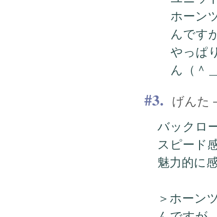
ホーン
んです
やっぱ
ん（＾
3.
げんた — 
バックロ
スピード
魅力的に
＞ホーン
んですが