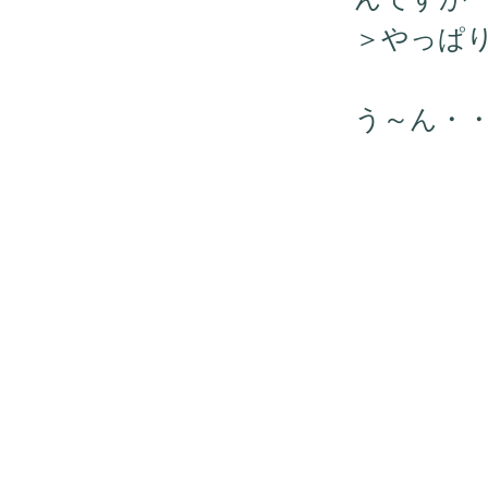
＞やっぱ
う～ん・