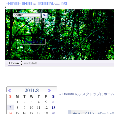
T:
Y:
ALL:
Online:
/
ThemePanel
Home
mobileIt
2011.8
« Ubuntu のデスクトップに
S
M
T
W
T
F
S
1
2
3
4
5
6
7
8
9
10
11
12
13
14
15
16
17
18
19
20