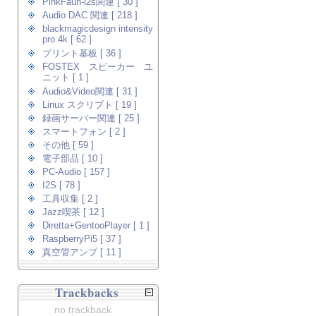
PinkFaun-i2s関連 [ 30 ]
Audio DAC 関連 [ 218 ]
blackmagicdesign intensity
pro 4k [ 62 ]
プリント基板 [ 36 ]
FOSTEX スピーカー ユ
ニット [ 1 ]
Audio&Video関連 [ 31 ]
Linux スクリプト [ 19 ]
録画サーバー関連 [ 25 ]
スマートフォン [ 2 ]
その他 [ 59 ]
電子部品 [ 10 ]
PC-Audio [ 157 ]
I2S [ 78 ]
工具収集 [ 2 ]
Jazz喫茶 [ 12 ]
Diretta+GentooPlayer [ 1 ]
RaspberryPi5 [ 37 ]
真空管アンプ [ 11 ]
Trackbacks
no trackback