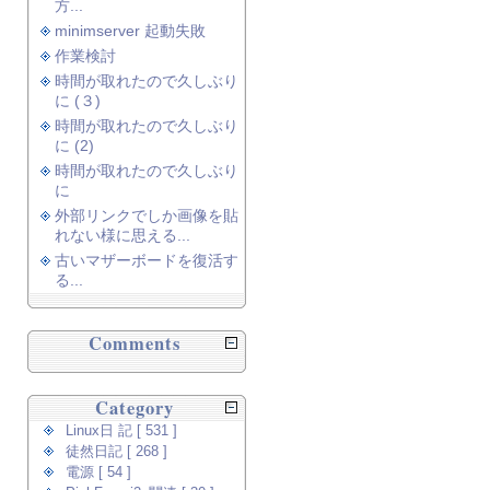
方...
minimserver 起動失敗
作業検討
時間が取れたので久しぶり
に (３)
時間が取れたので久しぶり
に (2)
時間が取れたので久しぶり
に
外部リンクでしか画像を貼
れない様に思える...
古いマザーボードを復活す
る...
Comments
Category
Linux日 記 [ 531 ]
徒然日記 [ 268 ]
電源 [ 54 ]