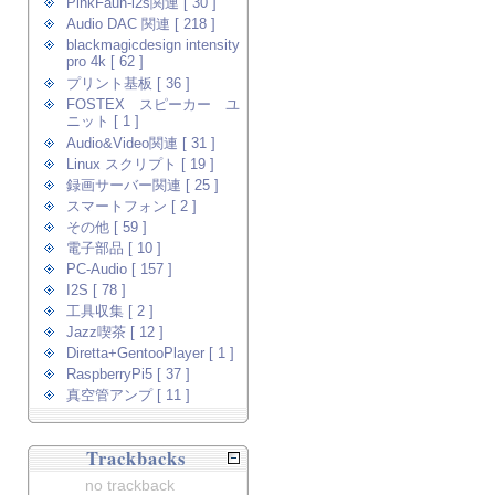
PinkFaun-i2s関連 [ 30 ]
Audio DAC 関連 [ 218 ]
blackmagicdesign intensity
pro 4k [ 62 ]
プリント基板 [ 36 ]
FOSTEX スピーカー ユ
ニット [ 1 ]
Audio&Video関連 [ 31 ]
Linux スクリプト [ 19 ]
録画サーバー関連 [ 25 ]
スマートフォン [ 2 ]
その他 [ 59 ]
電子部品 [ 10 ]
PC-Audio [ 157 ]
I2S [ 78 ]
工具収集 [ 2 ]
Jazz喫茶 [ 12 ]
Diretta+GentooPlayer [ 1 ]
RaspberryPi5 [ 37 ]
真空管アンプ [ 11 ]
Trackbacks
no trackback