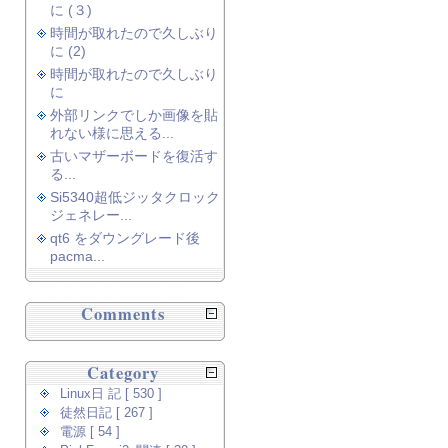
に (３)
時間が取れたので久しぶり
に (2)
時間が取れたので久しぶり
に
外部リンクでしか画像を貼
れない様に思える...
古いマザーボードを復活す
る...
Si5340超低ジッタクロック
ジェネレー...
qt6 をダウングレード後
pacma...
Comments
Category
Linux日 記 [ 530 ]
徒然日記 [ 267 ]
電源 [ 54 ]