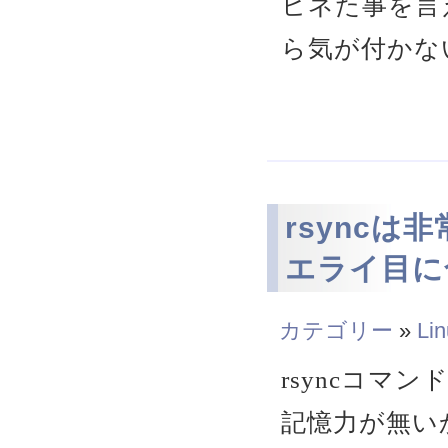
ヒネた事を言
ら気が付かな
rsync
エライ目に合
カテゴリー
»
Li
rsyncコマ
記憶力が無いか