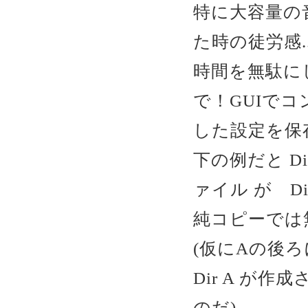
特に大容量の
た時の徒労感..
時間を無駄に
で！GUIで
した設定を保
下の例だと D
ァイル が D
純コピーでは
(仮にAの後ろ
Dir A が
のだ)