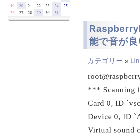
19
20
21
22
23
24
25
26
27
28
29
30
31
Raspber
能で音が良
カテゴリー
»
Li
root@raspberry
*** Scanning f
Card 0, ID `vs
Device 0, ID 
Virtual sound c