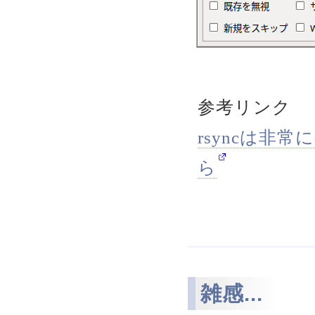
参考リンク
rsyncは非
ら
雑感...