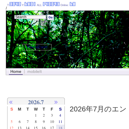
T:
Y:
ALL:
Online:
/
ThemePanel
Home
mobileIt
2026.7
2026年7月のエント
S
M
T
W
T
F
S
1
2
3
4
5
6
7
8
9
10
11
12
13
14
15
16
17
18