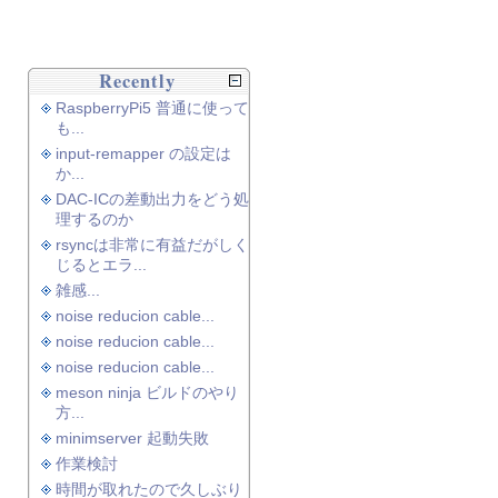
Recently
RaspberryPi5 普通に使って
も...
input-remapper の設定は
か...
DAC-ICの差動出力をどう処
理するのか
rsyncは非常に有益だがしく
じるとエラ...
雑感...
noise reducion cable...
noise reducion cable...
noise reducion cable...
meson ninja ビルドのやり
方...
minimserver 起動失敗
作業検討
時間が取れたので久しぶり