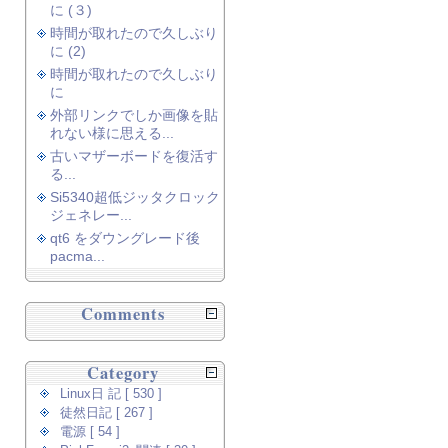
に (３)
時間が取れたので久しぶり
に (2)
時間が取れたので久しぶり
に
外部リンクでしか画像を貼
れない様に思える...
古いマザーボードを復活す
る...
Si5340超低ジッタクロック
ジェネレー...
qt6 をダウングレード後
pacma...
Comments
Category
Linux日 記 [ 530 ]
徒然日記 [ 267 ]
電源 [ 54 ]