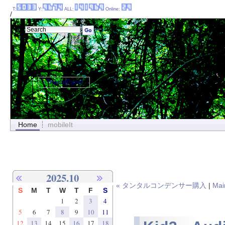
T:
Y:
ALL:
Online:
/
ThemePanel
Home
mobileIt
2025.10
« タンタルコンデンサー購入
|
Mai
S
M
T
W
T
F
S
1
2
3
4
5
6
7
8
9
10
11
12
13
14
15
16
17
18