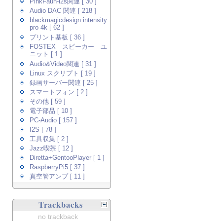
PinkFaun-i2s関連 [ 30 ]
Audio DAC 関連 [ 218 ]
blackmagicdesign intensity
pro 4k [ 62 ]
プリント基板 [ 36 ]
FOSTEX スピーカー ユ
ニット [ 1 ]
Audio&Video関連 [ 31 ]
Linux スクリプト [ 19 ]
録画サーバー関連 [ 25 ]
スマートフォン [ 2 ]
その他 [ 59 ]
電子部品 [ 10 ]
PC-Audio [ 157 ]
I2S [ 78 ]
工具収集 [ 2 ]
Jazz喫茶 [ 12 ]
Diretta+GentooPlayer [ 1 ]
RaspberryPi5 [ 37 ]
真空管アンプ [ 11 ]
Trackbacks
no trackback