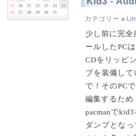
Kid3 - Aud
19
20
21
22
23
24
25
26
27
28
29
30
31
カテゴリー
»
Li
少し前に完全崩
ールしたPCは
CDをリッピ
ブを装備して
で！そのPC
編集するため
pacmanで
ダンプとなっ