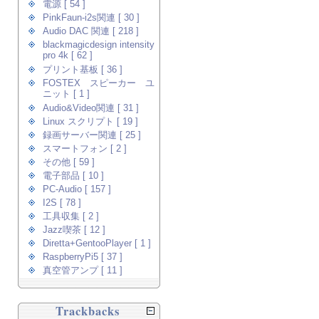
電源 [ 54 ]
PinkFaun-i2s関連 [ 30 ]
Audio DAC 関連 [ 218 ]
blackmagicdesign intensity
pro 4k [ 62 ]
プリント基板 [ 36 ]
FOSTEX スピーカー ユ
ニット [ 1 ]
Audio&Video関連 [ 31 ]
Linux スクリプト [ 19 ]
録画サーバー関連 [ 25 ]
スマートフォン [ 2 ]
その他 [ 59 ]
電子部品 [ 10 ]
PC-Audio [ 157 ]
I2S [ 78 ]
工具収集 [ 2 ]
Jazz喫茶 [ 12 ]
Diretta+GentooPlayer [ 1 ]
RaspberryPi5 [ 37 ]
真空管アンプ [ 11 ]
Trackbacks