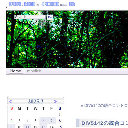
T:
Y:
ALL:
Online:
/
ThemePanel
Home
mobileIt
2025.3
« DIV5142の統合コント
S
M
T
W
T
F
S
1
2
3
4
5
6
7
8
DIV5142の統合コ
9
10
11
12
13
14
15