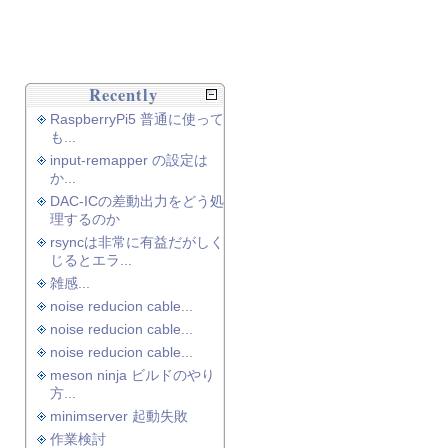
Recently
RaspberryPi5 普通に使って
も...
input-remapper の設定は
か...
DAC-ICの差動出力をどう処
理するのか
rsyncは非常に有益だがしく
じるとエラ...
雑感...
noise reducion cable...
noise reducion cable...
noise reducion cable...
meson ninja ビルドのやり
方...
minimserver 起動失敗
作業検討