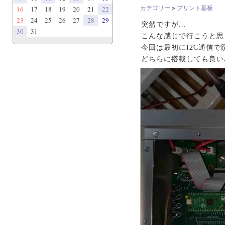
16
17
18
19
20
21
22
カテゴリー
»
プリント基板
23
24
25
26
27
28
29
突然ですが...
30
31
こんな感じで行こうと思
今回は最初にI2C通信
どちらに搭載しても良いハズ