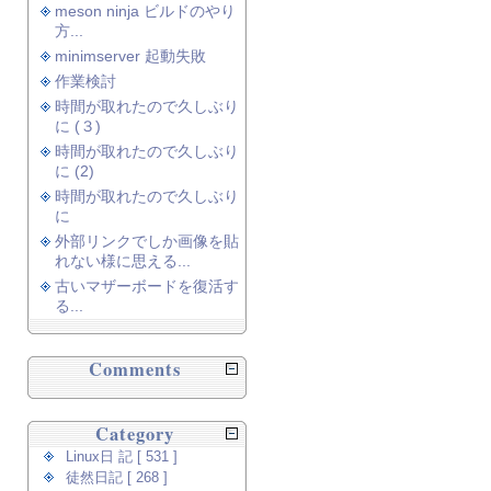
meson ninja ビルドのやり
方...
minimserver 起動失敗
作業検討
時間が取れたので久しぶり
に (３)
時間が取れたので久しぶり
に (2)
時間が取れたので久しぶり
に
外部リンクでしか画像を貼
れない様に思える...
古いマザーボードを復活す
る...
Comments
Category
Linux日 記 [ 531 ]
徒然日記 [ 268 ]