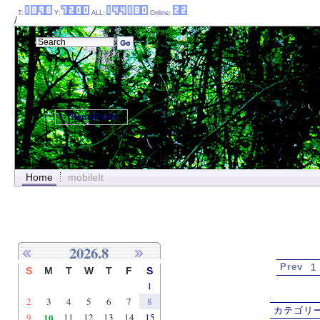
T:
Y:
ALL:
Online:
/
ThemePanel
Home
mobileIt
2026.8
Prev
1
S
M
T
W
T
F
S
1
2
3
4
5
6
7
8
カテゴリー
9
10
11
12
13
14
15