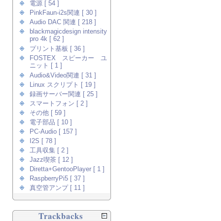
電源 [ 54 ]
PinkFaun-i2s関連 [ 30 ]
Audio DAC 関連 [ 218 ]
blackmagicdesign intensity
pro 4k [ 62 ]
プリント基板 [ 36 ]
FOSTEX スピーカー ユ
ニット [ 1 ]
Audio&Video関連 [ 31 ]
Linux スクリプト [ 19 ]
録画サーバー関連 [ 25 ]
スマートフォン [ 2 ]
その他 [ 59 ]
電子部品 [ 10 ]
PC-Audio [ 157 ]
I2S [ 78 ]
工具収集 [ 2 ]
Jazz喫茶 [ 12 ]
Diretta+GentooPlayer [ 1 ]
RaspberryPi5 [ 37 ]
真空管アンプ [ 11 ]
Trackbacks