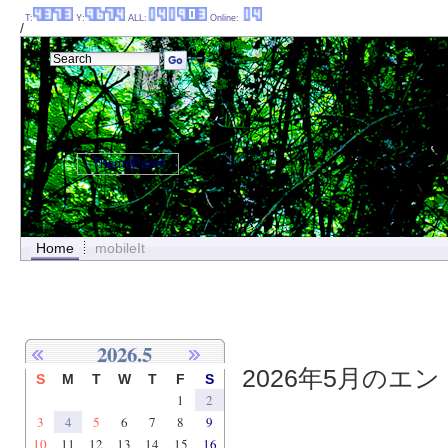
T:
Y:
ALL:
Online:
/
ThemePanel
Home
mobileIt
2026.5
2026年5月のエント
S
M
T
W
T
F
S
1
2
3
4
5
6
7
8
9
10
11
12
13
14
15
16