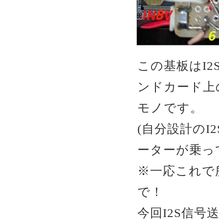
この基板はI2
ンドカード上の7
モノです。
(自分設計のI
ーターが乗って
※一応これで
で！
今回I2S信