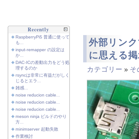
Recently
RaspberryPi5 普通に使って
外部リンク
も...
input-remapper の設定は
に思える掲
か...
DAC-ICの差動出力をどう処
理するのか
カテゴリー
»
そ
rsyncは非常に有益だがしく
じるとエラ...
雑感...
noise reducion cable...
noise reducion cable...
noise reducion cable...
meson ninja ビルドのやり
方...
minimserver 起動失敗
作業検討