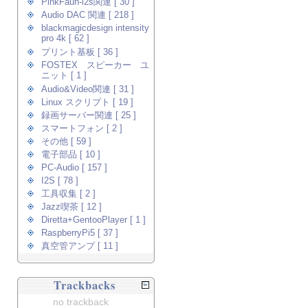
PinkFaun-i2s関連 [ 30 ]
Audio DAC 関連 [ 218 ]
blackmagicdesign intensity
pro 4k [ 62 ]
プリント基板 [ 36 ]
FOSTEX スピーカー ユ
ニット [ 1 ]
Audio&Video関連 [ 31 ]
Linux スクリプト [ 19 ]
録画サーバー関連 [ 25 ]
スマートフォン [ 2 ]
その他 [ 59 ]
電子部品 [ 10 ]
PC-Audio [ 157 ]
I2S [ 78 ]
工具収集 [ 2 ]
Jazz喫茶 [ 12 ]
Diretta+GentooPlayer [ 1 ]
RaspberryPi5 [ 37 ]
真空管アンプ [ 11 ]
Trackbacks
no trackback