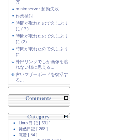
方...
minimserver 起動失敗
作業検討
時間が取れたので久しぶり
に (３)
時間が取れたので久しぶり
に (2)
時間が取れたので久しぶり
に
外部リンクでしか画像を貼
れない様に思える...
古いマザーボードを復活す
る...
Comments
Category
Linux日 記 [ 531 ]
徒然日記 [ 268 ]
電源 [ 54 ]