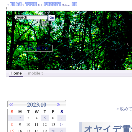
T:
Y:
ALL:
Online:
/
ThemePanel
Home
mobileIt
2023.10
« 改め
S
M
T
W
T
F
S
1
2
3
4
5
6
7
8
9
10
11
12
13
14
オヤイデ電
15
16
17
18
19
20
21